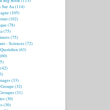
u Big Book
(115)
s Sur Aa
(114)
tagne
(105)
ernet
(102)
ique
(78)
aa
(75)
imers
(75)
ture - Sciences
(72)
 Quotidien
(63)
(60)
5)
(42)
3)
nages
(33)
 Groupe
(32)
 Groupes
(31)
tes
(30)
es
(30)