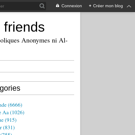
Connexion
+
Créer mon blog
 friends
ooliques Anonymes ni Al-
gories
nde
(6666)
e Aa
(1026)
ue
(915)
r
(831)
(755)