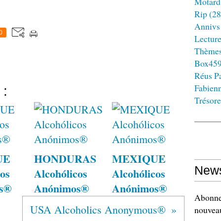
Motard
Rip
(28
Annivs
0
Lectur
Thème
Box45
Réus Pa
Fabien
 :
Trésore
UE
HONDURAS
MEXIQUE
News
os
Alcohólicos
Alcohólicos
s®
Anónimos®
Anónimos®
Abonnez
USA Alcoholics Anonymous®
nouveau