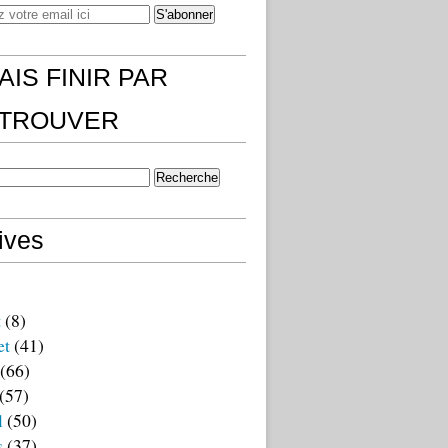
AIS FINIR PAR
)TROUVER
ives
t
(8)
et
(41)
(66)
(57)
l
(50)
s
(37)