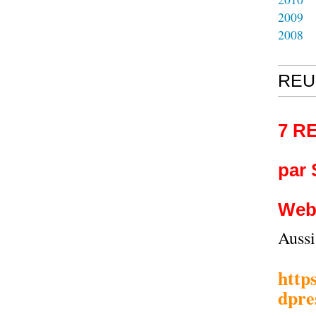
2009
2008
REU
7 R
par
Web
Auss
http
dpre