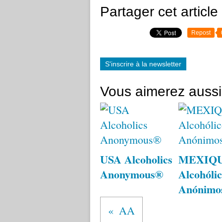
Partager cet article
Repost
S'inscrire à la newsletter
Vous aimerez aussi
USA Alcoholics
MEXIQ
Anonymous®
Alcohólic
Anónimo
AA