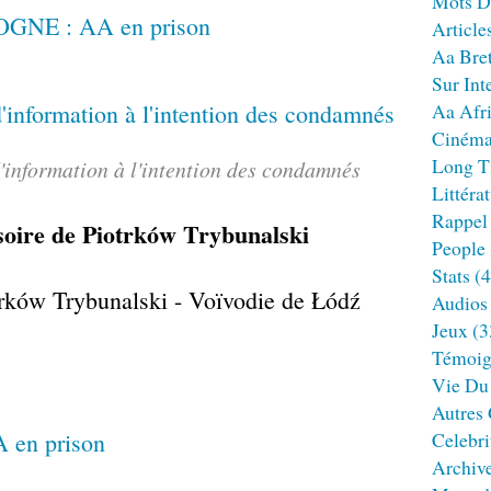
Mots D
Article
Aa Bre
Sur Int
Aa Afr
Ciném
Long T
'information à l'intention des condamnés
Littéra
Rappel
isoire de Piotrków Trybunalski
People
Stats
(4
rków Trybunalski - Voïvodie de Łódź
Audios
Jeux
(3
Témoig
Vie Du
Autres
 en prison
Celebri
Archiv