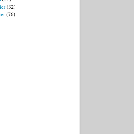
ier
(32)
ier
(76)