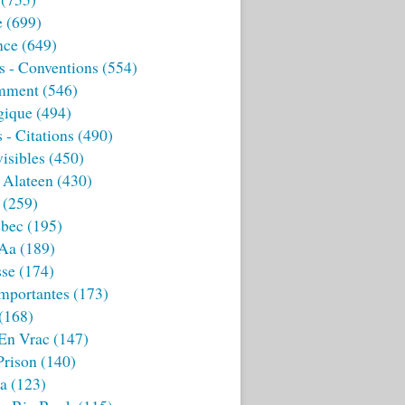
e
(699)
nce
(649)
s - Conventions
(554)
mment
(546)
gique
(494)
 - Citations
(490)
isibles
(450)
 Alateen
(430)
(259)
bec
(195)
 Aa
(189)
sse
(174)
mportantes
(173)
(168)
 En Vrac
(147)
Prison
(140)
ia
(123)