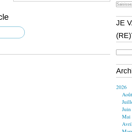
cle
JE V
(RE
Arch
2026
Aoû
Juill
Juin
Mai
Avri
Mar