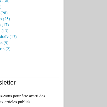
s
(30)
)
(28)
es
(25)
s
(17)
9
(13)
ltalk
(13)
ne
(9)
rie
(2)
letter
-vous pour être averti des
x articles publiés.