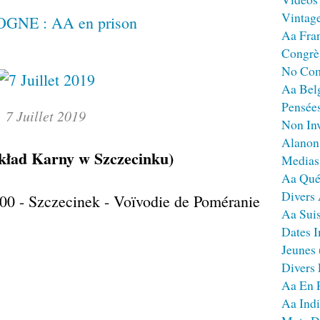
Vintag
Aa Fra
Congrè
No Co
Aa Bel
Pensées
7 Juillet 2019
Non Inv
Alanon
kład Karny w Szczecinku)
Medias
Aa Qué
Divers
0 - Szczecinek - Voïvodie de Poméranie
Aa Sui
Dates I
Jeunes
Divers
Aa En 
Aa Ind