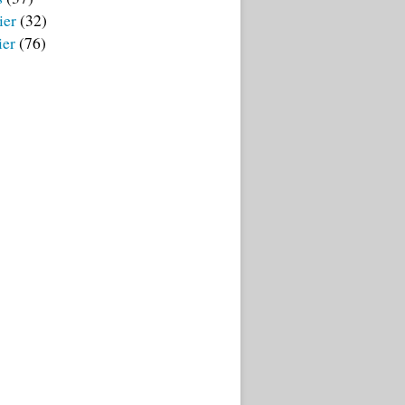
ier
(32)
ier
(76)