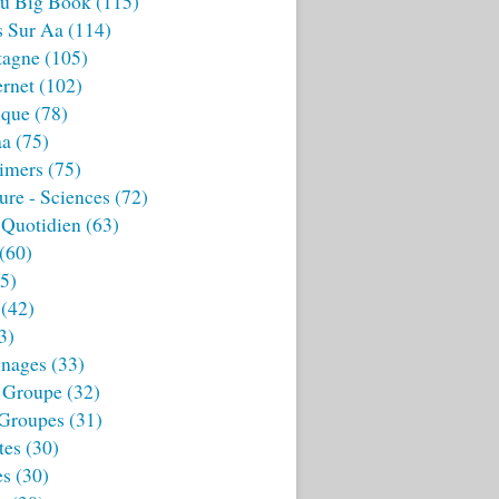
u Big Book
(115)
s Sur Aa
(114)
tagne
(105)
ernet
(102)
ique
(78)
aa
(75)
imers
(75)
ture - Sciences
(72)
 Quotidien
(63)
(60)
5)
(42)
3)
nages
(33)
 Groupe
(32)
 Groupes
(31)
tes
(30)
es
(30)