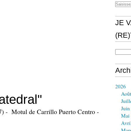
JE V
(RE
Arch
2026
Aoû
atedral"
Juill
Juin
7) - Motul de Carrillo Puerto Centro -
Mai
Avri
Mar