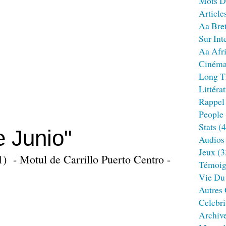
Mots D
Article
Aa Bre
Sur Int
Aa Afr
Ciném
Long T
Littéra
Rappel
People
Stats
(4
 Junio"
Audios
Jeux
(3
1) - Motul de Carrillo Puerto Centro -
Témoig
Vie Du
Autres
Celebri
Archiv