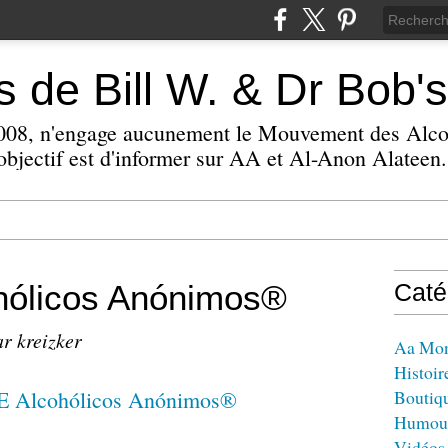
 de Bill W. & Dr Bob's
 2008, n'engage aucunement le Mouvement des Alc
bjectif est d'informer sur AA et Al-Anon Alateen.
ólicos Anónimos®
Caté
ar kreizker
Aa Mo
Histoir
Boutiq
Humou
Vidéos