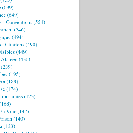
e
(699)
nce
(649)
s - Conventions
(554)
mment
(546)
gique
(494)
 - Citations
(490)
isibles
(449)
 Alateen
(430)
(259)
bec
(195)
 Aa
(189)
sse
(174)
mportantes
(173)
(168)
 En Vrac
(147)
Prison
(140)
ia
(123)