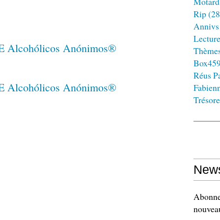
Motard
Rip
(28
Annivs
Lectur
Thème
Box45
Réus Pa
Fabien
Trésore
News
Abonnez
nouveau