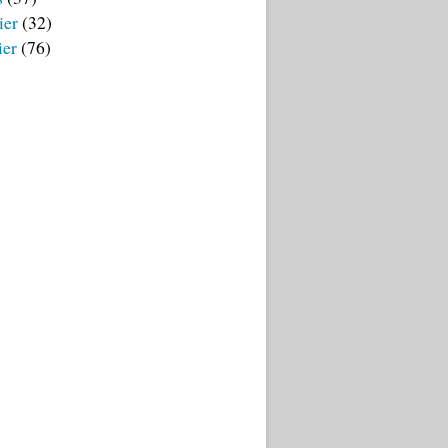
ier
(32)
ier
(76)