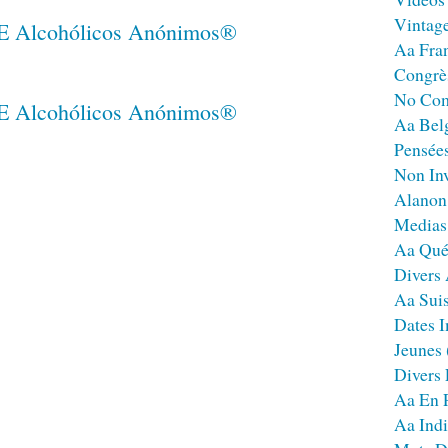
Vintag
Aa Fra
Congrè
No Co
Aa Bel
Pensées
Non Inv
Alanon
Medias
Aa Qué
Divers
Aa Sui
Dates I
Jeunes
Divers
Aa En 
Aa Ind