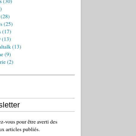
s
(30)
)
(28)
es
(25)
s
(17)
9
(13)
ltalk
(13)
ne
(9)
rie
(2)
letter
-vous pour être averti des
x articles publiés.