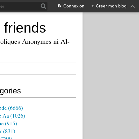
Connexion
+
Créer mon blog
 friends
ooliques Anonymes ni Al-
gories
nde
(6666)
e Aa
(1026)
ue
(915)
r
(831)
(755)