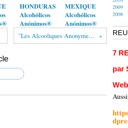
UE
HONDURAS
MEXIQUE
2009
os
Alcohólicos
Alcohólicos
2008
s®
Anónimos®
Anónimos®
REU
 W.
"Les Alcooliques Anonymes : 75 ans de sobriété au Québec"
7 R
cle
par
Web
Auss
http
dpre