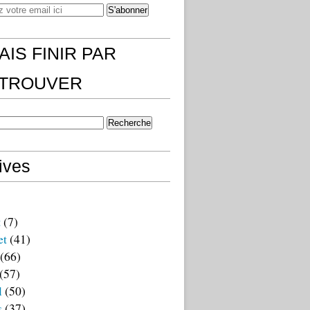
AIS FINIR PAR
)TROUVER
ives
t
(7)
et
(41)
(66)
(57)
l
(50)
s
(37)