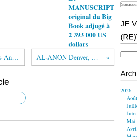
MANUSCRIPT
original du Big
JE V
Book adjugé à
2 393 000 US
(RE
dollars
MEXIQUE Alcohólicos Anónimos®
AL-ANON Denver, Colorado
Arch
cle
2026
Aoû
Juill
Juin
Mai
Avri
Mar