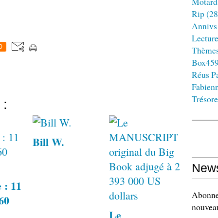
Motard
Rip
(28
Annivs
Lectur
0
Thème
Box45
Réus Pa
Fabien
Trésore
 :
Bill W.
News
 : 11
Abonnez
960
nouveau
Le