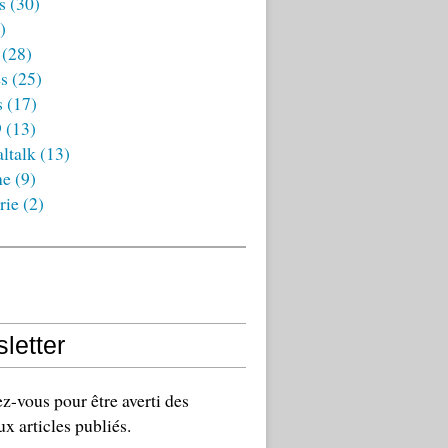
s
(30)
)
(28)
es
(25)
s
(17)
9
(13)
ltalk
(13)
ne
(9)
rie
(2)
letter
-vous pour être averti des
x articles publiés.