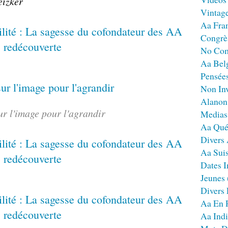
eizker
Vintag
Aa Fra
Congrè
No Co
Aa Bel
Pensées
Non Inv
Alanon
ur l'image pour l'agrandir
Medias
Aa Qué
Divers
Aa Sui
Dates I
Jeunes
Divers
Aa En 
Aa Ind