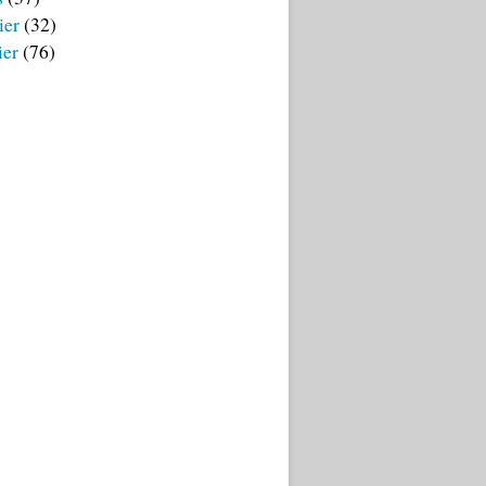
ier
(32)
ier
(76)