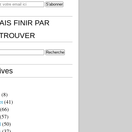
AIS FINIR PAR
)TROUVER
ives
t
(8)
et
(41)
(66)
(57)
l
(50)
s
(37)