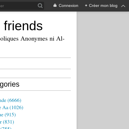
Connexion
+
Créer mon blog
 friends
ooliques Anonymes ni Al-
gories
nde
(6666)
e Aa
(1026)
ue
(915)
r
(831)
(755)