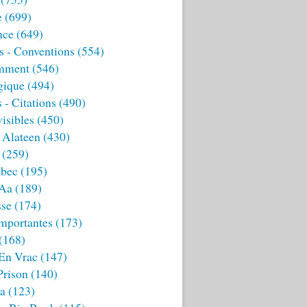
e
(699)
nce
(649)
s - Conventions
(554)
mment
(546)
gique
(494)
 - Citations
(490)
isibles
(450)
 Alateen
(430)
(259)
bec
(195)
 Aa
(189)
sse
(174)
mportantes
(173)
(168)
 En Vrac
(147)
Prison
(140)
ia
(123)