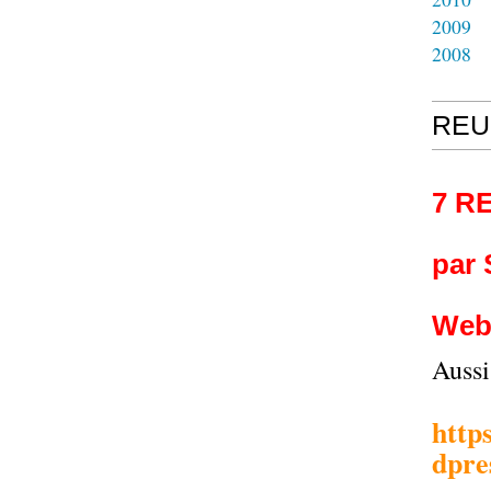
2009
2008
REU
7 R
par
Web
Auss
http
dpre