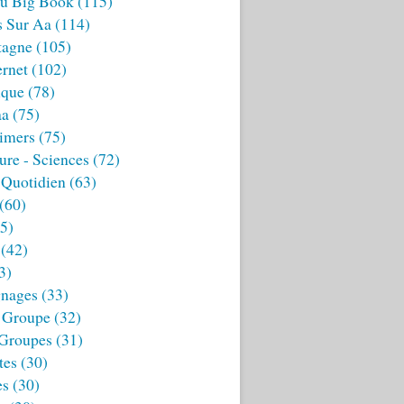
u Big Book
(115)
s Sur Aa
(114)
tagne
(105)
ernet
(102)
ique
(78)
aa
(75)
imers
(75)
ture - Sciences
(72)
 Quotidien
(63)
(60)
5)
(42)
3)
nages
(33)
 Groupe
(32)
 Groupes
(31)
tes
(30)
es
(30)