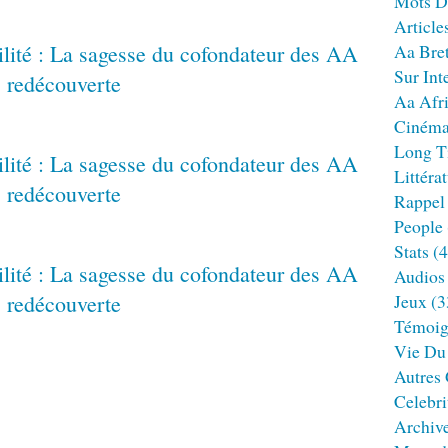
Mots D
Article
Aa Bre
Sur Int
Aa Afr
Ciném
Long T
Littéra
Rappel
People
Stats
(4
Audios
Jeux
(3
Témoig
Vie Du
Autres
Celebri
Archiv