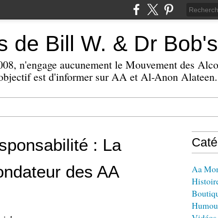
 de Bill W. & Dr Bob's
 2008, n'engage aucunement le Mouvement des Alc
bjectif est d'informer sur AA et Al-Anon Alateen.
sponsabilité : La
Caté
ondateur des AA
Aa Mo
Histoir
Boutiq
Humou
Vidéos