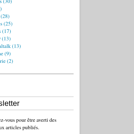
s
(30)
)
(28)
es
(25)
s
(17)
9
(13)
ltalk
(13)
ne
(9)
rie
(2)
letter
-vous pour être averti des
x articles publiés.