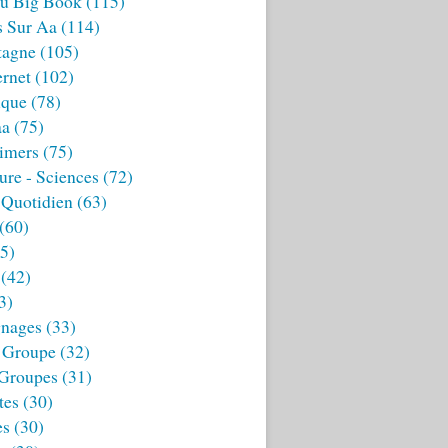
u Big Book
(115)
s Sur Aa
(114)
tagne
(105)
ernet
(102)
ique
(78)
aa
(75)
imers
(75)
ture - Sciences
(72)
 Quotidien
(63)
(60)
5)
(42)
3)
nages
(33)
 Groupe
(32)
 Groupes
(31)
tes
(30)
es
(30)