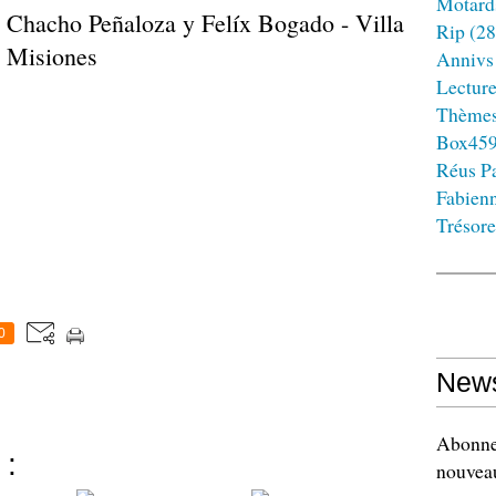
Motard
- Chacho Peñaloza y Felíx Bogado - Villa
Rip
(28
- Misiones
Annivs
Lectur
Thème
Box45
Réus Pa
Fabien
Trésore
0
News
Abonnez
 :
nouveau