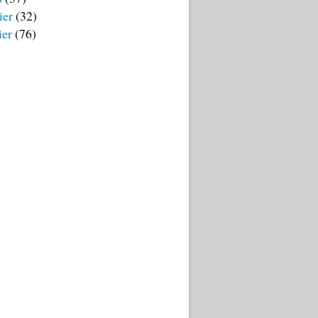
ier
(32)
ier
(76)