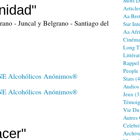
Mots D
nidad"
Article
Aa Bre
rano - Juncal y Belgrano - Santiago del
Sur Int
Aa Afr
Ciném
Long T
Littéra
Rappel
People
Stats
(4
Audios
Jeux
(3
Témoig
Vie Du
Autres
Celebri
cer"
Archiv