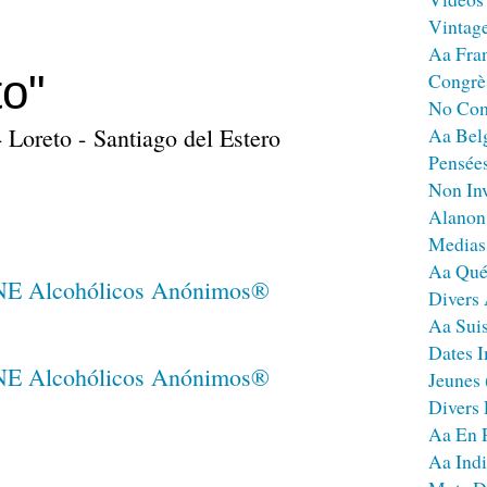
Vintag
Aa Fra
to"
Congrè
No Co
- Loreto - Santiago del Estero
Aa Bel
Pensées
Non Inv
Alanon
Medias
Aa Qué
Divers
Aa Sui
Dates I
Jeunes
Divers
Aa En 
Aa Ind