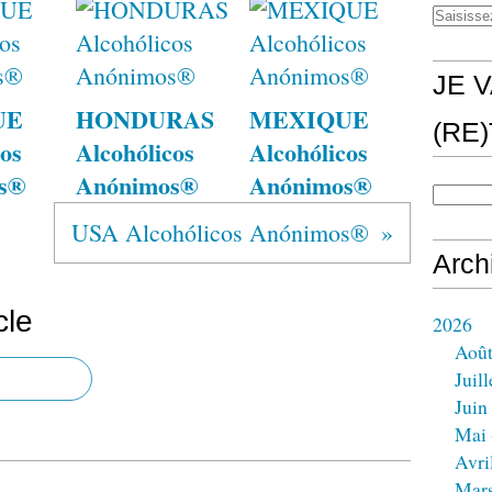
JE V
UE
HONDURAS
MEXIQUE
(RE
os
Alcohólicos
Alcohólicos
s®
Anónimos®
Anónimos®
USA Alcohólicos Anónimos®
Arch
cle
2026
Aoû
Juill
Juin
Mai
Avri
Mar