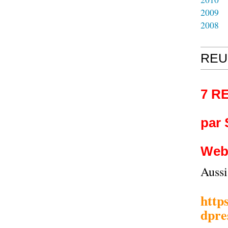
2009
2008
REU
7 R
par
Web
Auss
http
dpre