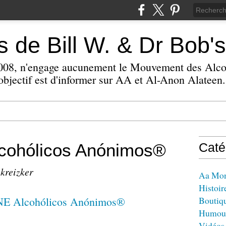
 de Bill W. & Dr Bob's
 2008, n'engage aucunement le Mouvement des Alc
bjectif est d'informer sur AA et Al-Anon Alateen.
ohólicos Anónimos®
Caté
 kreizker
Aa Mo
Histoir
Boutiq
Humou
Vidéos