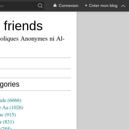
Connexion
+
Créer mon blog
 friends
ooliques Anonymes ni Al-
gories
nde
(6666)
e Aa
(1026)
ue
(915)
r
(831)
(755)