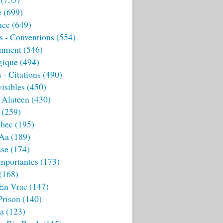
e
(699)
nce
(649)
s - Conventions
(554)
mment
(546)
gique
(494)
 - Citations
(490)
isibles
(450)
 Alateen
(430)
(259)
bec
(195)
 Aa
(189)
sse
(174)
mportantes
(173)
(168)
 En Vrac
(147)
Prison
(140)
ia
(123)