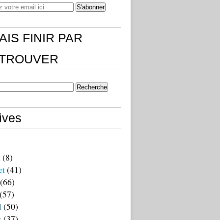
AIS FINIR PAR
)TROUVER
ives
t
(8)
et
(41)
(66)
(57)
l
(50)
s
(37)