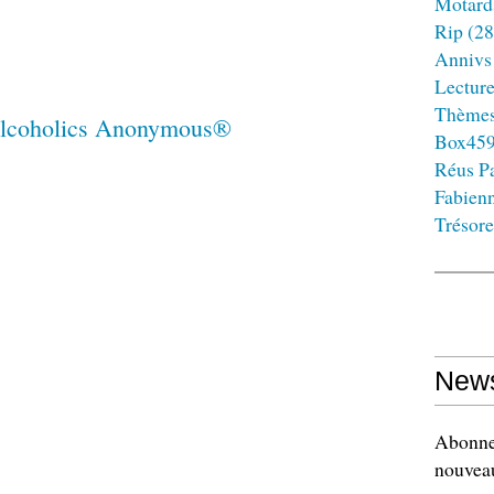
Motard
Rip
(28
Annivs
Lectur
Thème
Box45
Réus Pa
Fabien
Trésore
News
Abonnez
nouveau