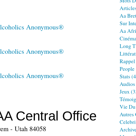
Mots D
Article
Aa Bre
Sur Int
Aa Afr
Ciném
Long T
Littéra
Rappel
People
Stats
(4
Audios
Jeux
(3
Témoig
Vie Du
AA Central Office
Autres
Celebri
Orem - Utah 84058
Archiv