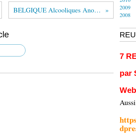
2009
BELGIQUE Alcooliques Anonymes® Jodoigne
2008
cle
REU
7 R
par
Web
Auss
http
dpre