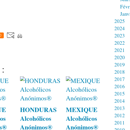
Févr
Janv
2025
2024
2023
0
2022
2021
2020
2019
 :
2018
2017
2016
2015
2014
2013
UE
HONDURAS
MEXIQUE
2012
os
Alcohólicos
Alcohólicos
2011
s®
Anónimos®
Anónimos®
2010