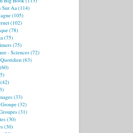
u Big Book
(115)
s Sur Aa
(114)
tagne
(105)
ernet
(102)
ique
(78)
aa
(75)
imers
(75)
ture - Sciences
(72)
 Quotidien
(63)
(60)
5)
(42)
3)
nages
(33)
 Groupe
(32)
 Groupes
(31)
tes
(30)
es
(30)