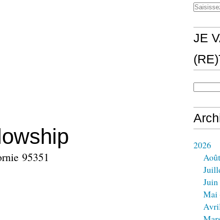
JE V
(RE
Arch
lowship
2026
ornie 95351
Aoû
Juill
Juin
Mai
Avri
Mar