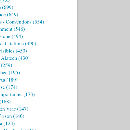
e
(699)
nce
(649)
s - Conventions
(554)
mment
(546)
gique
(494)
 - Citations
(490)
isibles
(450)
 Alateen
(430)
(259)
bec
(195)
 Aa
(189)
sse
(174)
mportantes
(173)
(168)
 En Vrac
(147)
Prison
(140)
ia
(123)