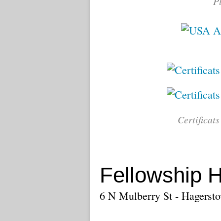
P
Certificat
Fellowship H
6 N Mulberry St - Hagerst