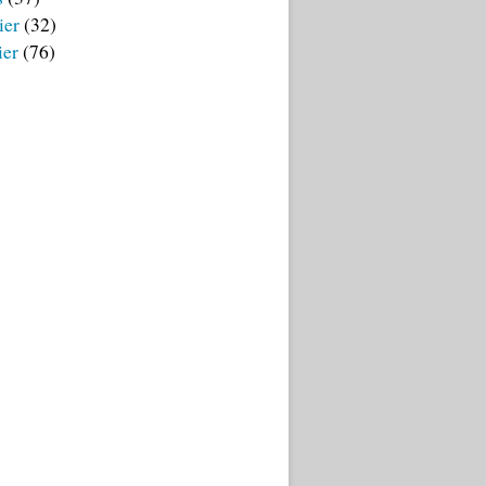
ier
(32)
ier
(76)