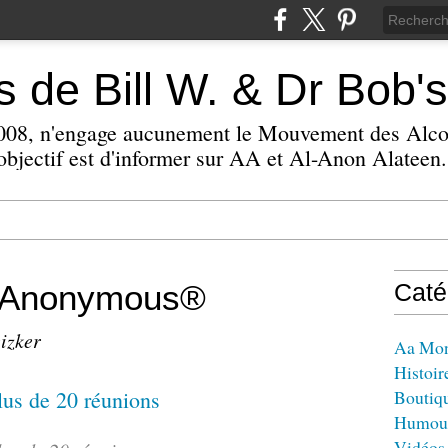
 de Bill W. & Dr Bob's
 2008, n'engage aucunement le Mouvement des Alc
bjectif est d'informer sur AA et Al-Anon Alateen.
s Anonymous®
Caté
eizker
Aa Mo
Histoir
Boutiq
Humou
Vidéos