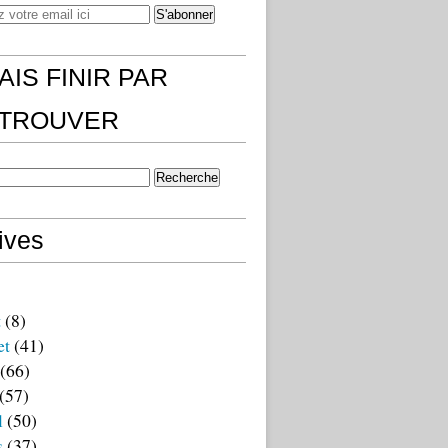
AIS FINIR PAR
)TROUVER
ives
t
(8)
et
(41)
(66)
(57)
l
(50)
s
(37)