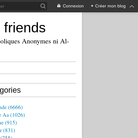
Connexion
+
Créer mon blog
 friends
ooliques Anonymes ni Al-
gories
nde
(6666)
e Aa
(1026)
ue
(915)
r
(831)
(755)