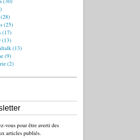
s
(30)
)
(28)
es
(25)
s
(17)
9
(13)
ltalk
(13)
ne
(9)
rie
(2)
letter
-vous pour être averti des
x articles publiés.