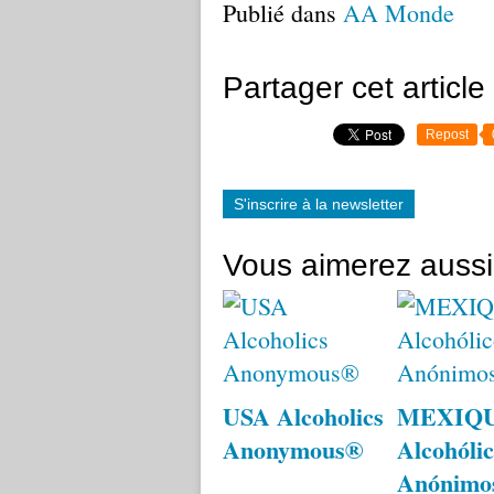
Publié dans
AA Monde
Partager cet article
Repost
S'inscrire à la newsletter
Vous aimerez aussi
USA Alcoholics
MEXIQ
Anonymous®
Alcohólic
Anónimo