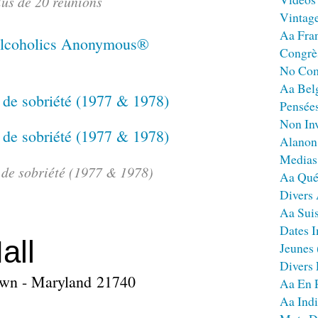
lus de 20 réunions
Vintag
Aa Fra
Congrè
No Co
Aa Bel
Pensées
Non Inv
Alanon
Medias
s de sobriété (1977 & 1978)
Aa Qué
Divers
Aa Sui
Dates I
all
Jeunes
Divers
own - Maryland 21740
Aa En 
Aa Ind