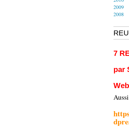
2009
2008
REU
7 R
par
Web
Auss
http
dpre