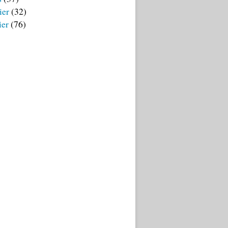
ier
(32)
ier
(76)