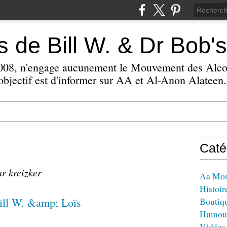
 de Bill W. & Dr Bob's
 2008, n'engage aucunement le Mouvement des Alc
bjectif est d'informer sur AA et Al-Anon Alateen.
Caté
ar kreizker
Aa Mo
Histoir
Boutiq
Humou
Vidéos