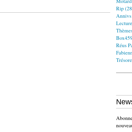
Motard
Rip
(28
Annivs
Lectur
Thème
Box45
Réus Pa
Fabien
Trésore
News
Abonnez
nouveau