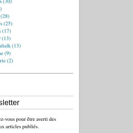
s
(30)
)
(28)
es
(25)
s
(17)
9
(13)
ltalk
(13)
ne
(9)
rie
(2)
letter
-vous pour être averti des
x articles publiés.