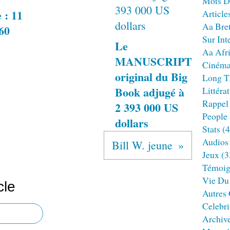
Mots D
 : 11
Article
Aa Bre
960
Sur Int
Le
Aa Afr
MANUSCRIPT
Ciném
original du Big
Long T
Book adjugé à
Littéra
Rappel
2 393 000 US
People
dollars
Stats
(4
Audios
Bill W. jeune
Jeux
(3
Témoig
Vie Du
cle
Autres
Celebri
Archiv