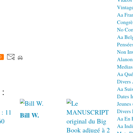
Vintag
Aa Fra
Congrè
No Co
Aa Bel
Pensées
Non Inv
0
Alanon
Medias
Aa Qué
Divers
Aa Sui
 :
Dates I
Jeunes
Divers
Bill W.
Aa En 
Aa Ind