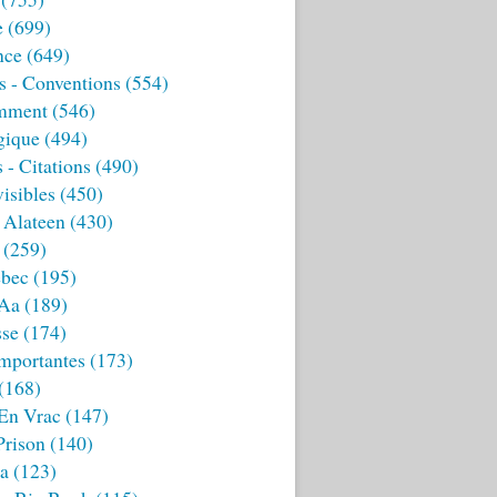
e
(699)
nce
(649)
s - Conventions
(554)
mment
(546)
gique
(494)
 - Citations
(490)
isibles
(450)
 Alateen
(430)
(259)
bec
(195)
 Aa
(189)
sse
(174)
mportantes
(173)
(168)
 En Vrac
(147)
Prison
(140)
ia
(123)