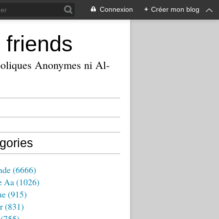
Connexion
+
Créer mon blog
 friends
ooliques Anonymes ni Al-
gories
nde
(6666)
e Aa
(1026)
ue
(915)
r
(831)
(755)