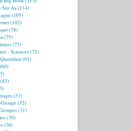
u Big Book
(115)
s Sur Aa
(114)
tagne
(105)
ernet
(102)
ique
(78)
aa
(75)
imers
(75)
ture - Sciences
(72)
 Quotidien
(63)
(60)
5)
(42)
3)
nages
(33)
 Groupe
(32)
 Groupes
(31)
tes
(30)
es
(30)