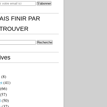
AIS FINIR PAR
)TROUVER
ives
t
(8)
et
(41)
(66)
(57)
l
(50)
s
(37)