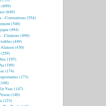
e
(699)
nce
(649)
s - Conventions
(554)
mment
(546)
gique
(494)
 - Citations
(490)
isibles
(449)
 Alateen
(430)
(259)
bec
(195)
 Aa
(189)
sse
(174)
mportantes
(173)
(168)
 En Vrac
(147)
Prison
(140)
ia
(123)