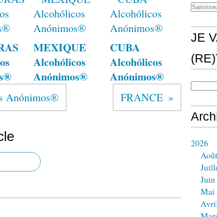
JE V
RAS
MEXIQUE
CUBA
(RE
os
Alcohólicos
Alcohólicos
s®
Anónimos®
Anónimos®
s Anónimos®
FRANCE
Arch
cle
2026
Aoû
Juill
Juin
Mai
Avri
Mar