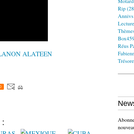
Motard
Rip
(28
Annivs
Lectur
Thème
Box45
Réus Pa
LANON ALATEEN
Fabien
Trésore
0
News
Abonnez
 :
nouveau