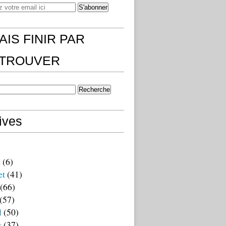
AIS FINIR PAR
)TROUVER
ives
t
(6)
et
(41)
(66)
(57)
l
(50)
s
(37)