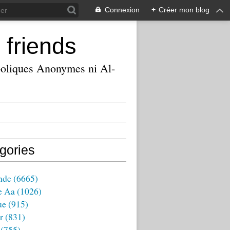
Connexion
+
Créer mon blog
 friends
ooliques Anonymes ni Al-
gories
nde
(6665)
e Aa
(1026)
ue
(915)
r
(831)
(755)