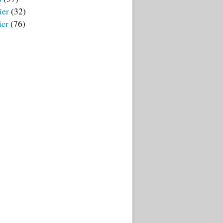
ier
(32)
ier
(76)