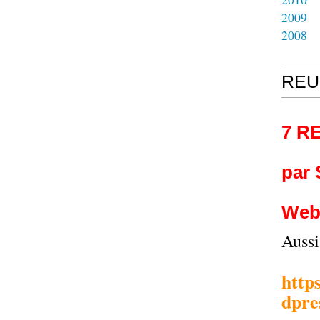
2009
2008
REU
7 R
par
Web
Auss
http
dpre