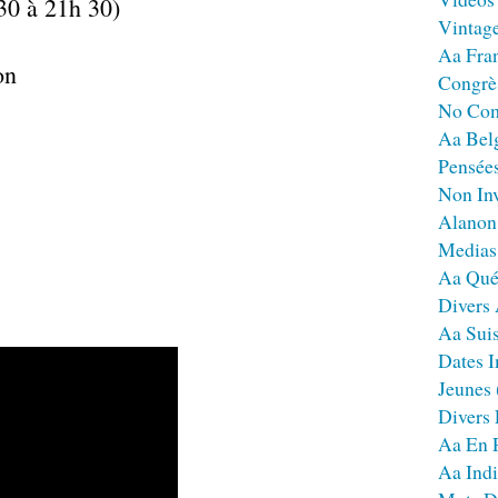
0 à 21h 30)
Vintag
Aa Fra
on
Congrè
No Co
Aa Bel
Pensées
Non Inv
Alanon
Medias
Aa Qué
Divers
Aa Sui
Dates I
Jeunes
Divers
Aa En 
Aa Ind