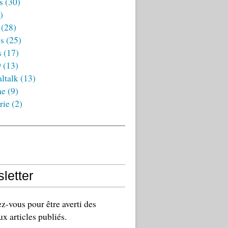
s
(30)
)
(28)
es
(25)
s
(17)
9
(13)
ltalk
(13)
ne
(9)
rie
(2)
letter
-vous pour être averti des
x articles publiés.