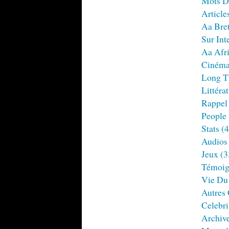
Mots D
Article
Aa Bre
Sur Int
Aa Afr
Ciném
Long T
Littéra
Rappel
People
Stats
(4
Audios
Jeux
(3
Témoig
Vie Du
Autres
Celebri
Archiv