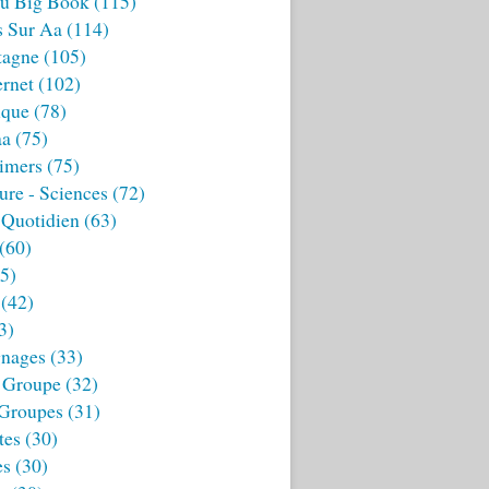
u Big Book
(115)
s Sur Aa
(114)
tagne
(105)
ernet
(102)
ique
(78)
aa
(75)
imers
(75)
ture - Sciences
(72)
 Quotidien
(63)
(60)
5)
(42)
3)
nages
(33)
 Groupe
(32)
 Groupes
(31)
tes
(30)
es
(30)