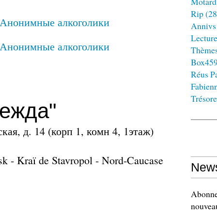
Motard
Rip
(28
Annivs
Lectur
Thème
Box45
Réus Pa
Fabien
Trésore
дежда"
кая, д. 14 (корп 1, комн 4, 1этаж)
sk - Kraï de Stavropol - Nord-Caucase
News
Abonnez
nouveau