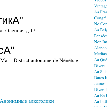
Vintag
Aa Fra
тикА"
Congrè
No Co
ул. Оленная д.17
Aa Bel
Pensées
Non Inv
cA"
Alanon
Medias
Mar - District autonome de Nénétsie -
Aa Qué
Divers
Aa Sui
Dates I
Jeunes
Divers
Aa En 
Aa Ind