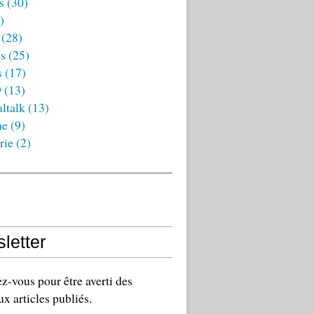
s
(30)
)
(28)
es
(25)
s
(17)
9
(13)
ltalk
(13)
ne
(9)
rie
(2)
letter
-vous pour être averti des
x articles publiés.