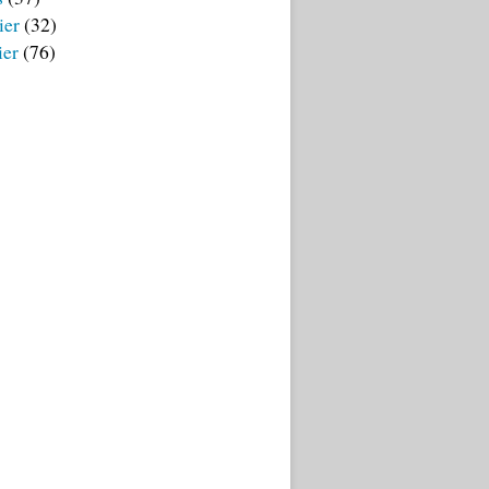
ier
(32)
ier
(76)