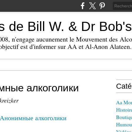
 de Bill W. & Dr Bob's
 2008, n'engage aucunement le Mouvement des Alc
bjectif est d'informer sur AA et Al-Anon Alateen.
мные алкоголики
Caté
kreizker
Aa Mo
Histoir
Boutiq
Humou
Vidéos