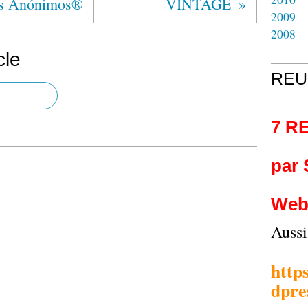
s Anónimos®
VINTAGE
2009
2008
cle
REU
7 R
par
Web
Auss
http
dpre