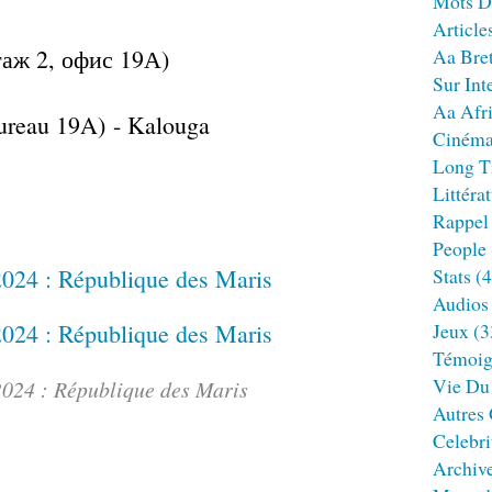
Mots D
Article
таж 2, офис 19А)
Aa Bre
Sur Int
Aa Afr
Bureau 19A) - Kalouga
Ciném
Long T
Littéra
Rappel
People
Stats
(4
Audios
Jeux
(3
Témoig
Vie Du
2024 : République des Maris
Autres
Celebri
Archiv