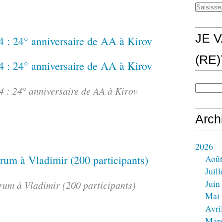
JE V
(RE
4 : 24° anniversaire de AA à Kirov
Arch
2026
Aoû
Juill
Juin
rum à Vladimir (200 participants)
Mai
Avri
Mar