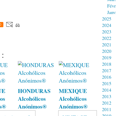
Févr
Janv
2025
2024
0
2023
2022
2021
2020
 :
2019
2018
2017
2016
2015
UE
HONDURAS
MEXIQUE
2014
2013
os
Alcohólicos
Alcohólicos
2012
s®
Anónimos®
Anónimos®
2011
2010