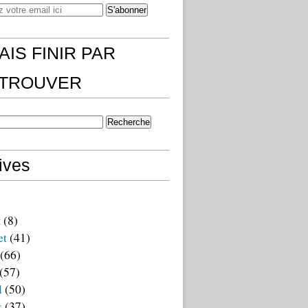
AIS FINIR PAR
)TROUVER
ives
t
(8)
et
(41)
(66)
(57)
l
(50)
s
(37)