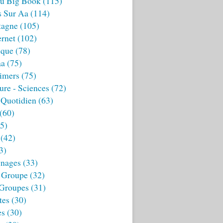
u Big Book
(115)
s Sur Aa
(114)
tagne
(105)
ernet
(102)
ique
(78)
aa
(75)
imers
(75)
ture - Sciences
(72)
 Quotidien
(63)
(60)
5)
(42)
3)
nages
(33)
 Groupe
(32)
 Groupes
(31)
tes
(30)
es
(30)