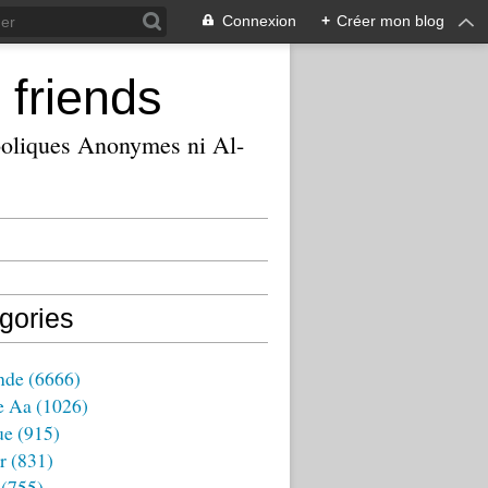
Connexion
+
Créer mon blog
 friends
ooliques Anonymes ni Al-
gories
nde
(6666)
e Aa
(1026)
ue
(915)
r
(831)
(755)