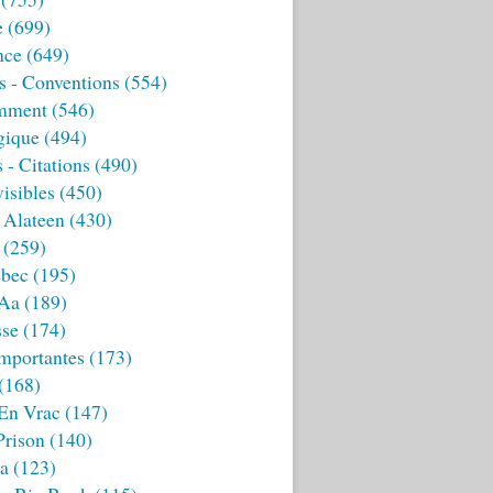
e
(699)
nce
(649)
s - Conventions
(554)
mment
(546)
gique
(494)
 - Citations
(490)
isibles
(450)
 Alateen
(430)
(259)
bec
(195)
 Aa
(189)
sse
(174)
mportantes
(173)
(168)
 En Vrac
(147)
Prison
(140)
ia
(123)