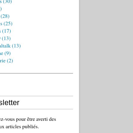
s
(30)
)
(28)
es
(25)
s
(17)
9
(13)
ltalk
(13)
ne
(9)
rie
(2)
letter
-vous pour être averti des
x articles publiés.