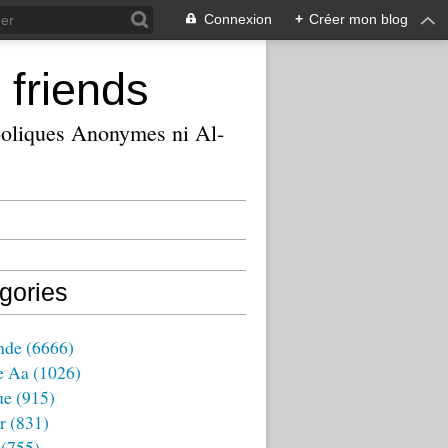
Connexion
+
Créer mon blog
 friends
ooliques Anonymes ni Al-
gories
nde
(6666)
e Aa
(1026)
ue
(915)
r
(831)
(755)