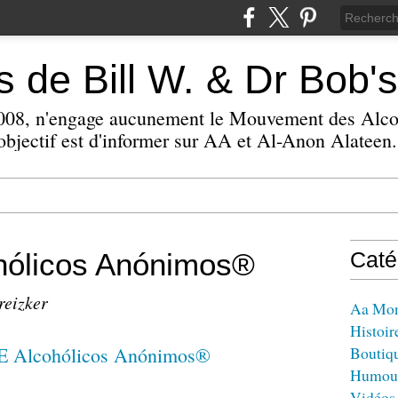
 de Bill W. & Dr Bob's
 2008, n'engage aucunement le Mouvement des Alc
bjectif est d'informer sur AA et Al-Anon Alateen.
ólicos Anónimos®
Caté
reizker
Aa Mo
Histoir
Boutiq
Humou
Vidéos