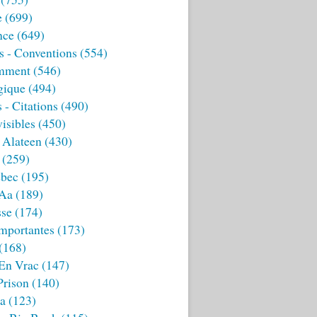
e
(699)
nce
(649)
s - Conventions
(554)
mment
(546)
gique
(494)
 - Citations
(490)
isibles
(450)
 Alateen
(430)
(259)
bec
(195)
 Aa
(189)
sse
(174)
mportantes
(173)
(168)
 En Vrac
(147)
Prison
(140)
ia
(123)