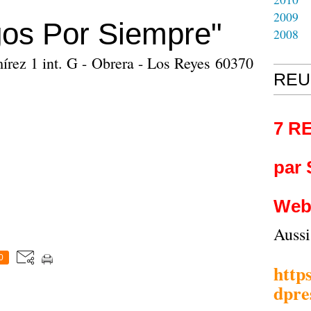
2009
os Por Siempre"
2008
rez 1 int. G - Obrera - Los Reyes 60370
REU
7 R
par
Web
Auss
0
http
dpre