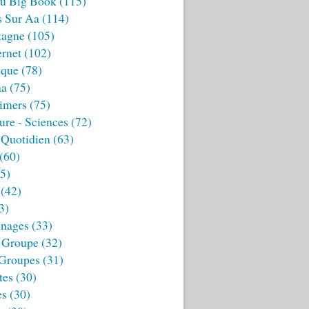
u Big Book
(115)
s Sur Aa
(114)
tagne
(105)
ernet
(102)
ique
(78)
aa
(75)
imers
(75)
ture - Sciences
(72)
 Quotidien
(63)
(60)
5)
(42)
3)
nages
(33)
 Groupe
(32)
 Groupes
(31)
tes
(30)
es
(30)