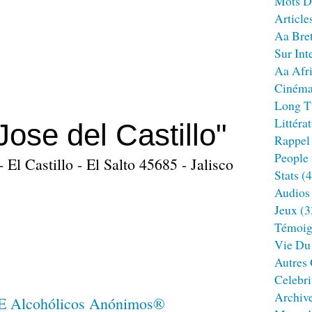
Mots D
Article
Aa Bre
Sur Int
Aa Afr
Ciném
Long T
Littéra
ose del Castillo"
Rappel
People
 El Castillo - El Salto 45685 - Jalisco
Stats
(4
Audios
Jeux
(3
Témoig
Vie Du
Autres
Celebri
Archiv