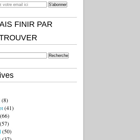
AIS FINIR PAR
)TROUVER
ives
t
(8)
et
(41)
(66)
(57)
l
(50)
s
(37)