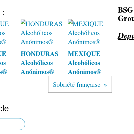
BSG
 :
Grou
Depu
UE
HONDURAS
MEXIQUE
os
Alcohólicos
Alcohólicos
s®
Anónimos®
Anónimos®
Sobriété française
cle