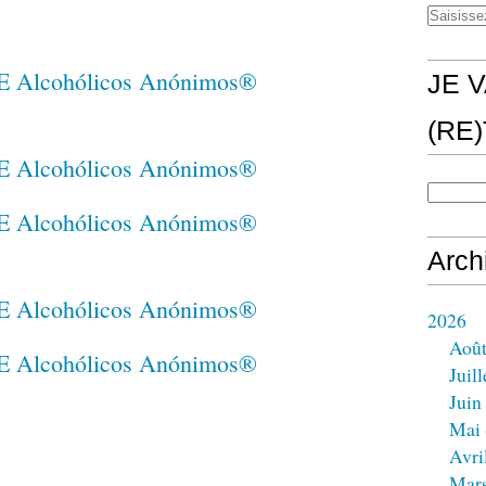
JE V
(RE
Arch
2026
Aoû
Juill
Juin
Mai
Avri
Mar