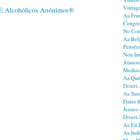
Vintag
Aa Fra
Congrè
No Co
Aa Bel
Pensées
Non Inv
Alanon
Medias
Aa Qué
Divers
Aa Sui
Dates I
Jeunes
Divers
Aa En 
Aa Ind