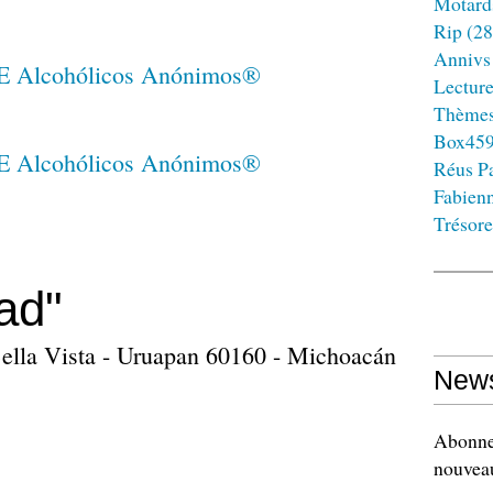
Motard
Rip
(28
Annivs
Lectur
Thème
Box45
Réus Pa
Fabien
Trésore
ad"
Bella Vista - Uruapan 60160 - Michoacán
News
Abonnez
nouveau