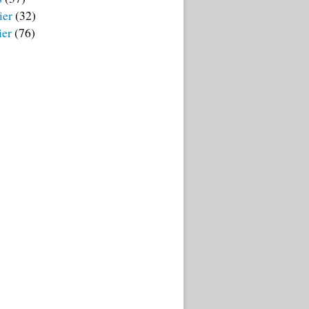
ier
(32)
ier
(76)