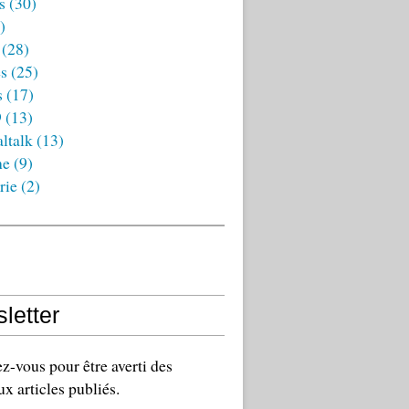
s
(30)
)
(28)
es
(25)
s
(17)
9
(13)
ltalk
(13)
ne
(9)
rie
(2)
letter
-vous pour être averti des
x articles publiés.