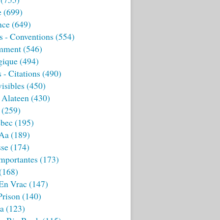
e
(699)
nce
(649)
s - Conventions
(554)
mment
(546)
gique
(494)
 - Citations
(490)
isibles
(450)
 Alateen
(430)
(259)
bec
(195)
 Aa
(189)
sse
(174)
mportantes
(173)
(168)
 En Vrac
(147)
Prison
(140)
ia
(123)