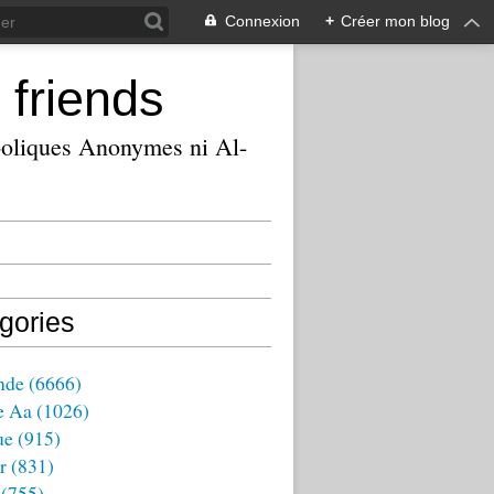
Connexion
+
Créer mon blog
 friends
ooliques Anonymes ni Al-
gories
nde
(6666)
e Aa
(1026)
ue
(915)
r
(831)
(755)