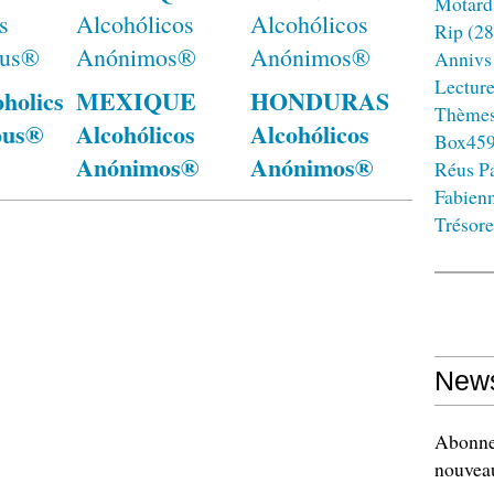
Motard
Rip
(28
Annivs
Lectur
holics
MEXIQUE
HONDURAS
Thème
ous®
Alcohólicos
Alcohólicos
Box45
Anónimos®
Anónimos®
Réus Pa
Fabien
Trésore
News
Abonnez
nouveau