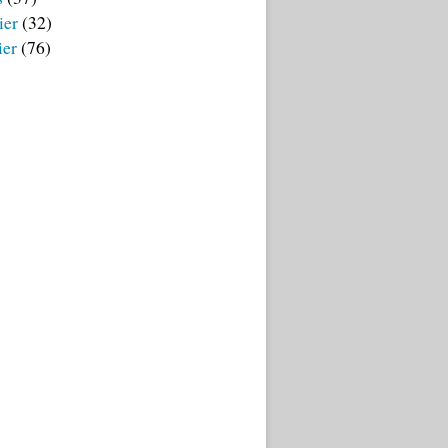
ier
(32)
ier
(76)