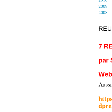
2009
2008
REU
7 R
par
Web
Auss
http
dpre