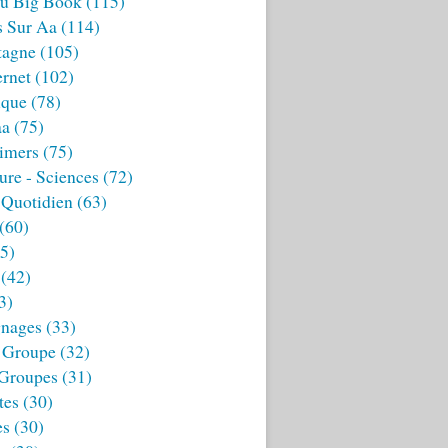
u Big Book
(115)
s Sur Aa
(114)
tagne
(105)
ernet
(102)
ique
(78)
aa
(75)
imers
(75)
ture - Sciences
(72)
 Quotidien
(63)
(60)
5)
(42)
3)
nages
(33)
 Groupe
(32)
 Groupes
(31)
tes
(30)
es
(30)