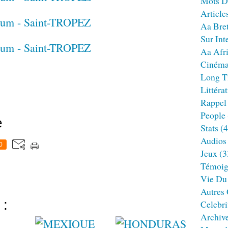
Mots D
Article
Aa Bre
Sur Int
Aa Afr
Ciném
Long T
Littéra
Rappel
People
e
Stats
(4
Audios
0
Jeux
(3
Témoig
Vie Du
Autres
 :
Celebri
Archiv