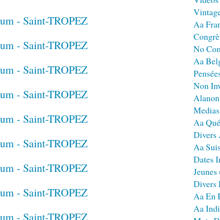
Vintag
Aa Fra
Congrè
No Co
Aa Bel
Pensées
Non Inv
Alanon
Medias
Aa Qué
Divers
Aa Sui
Dates I
Jeunes
Divers
Aa En 
Aa Ind