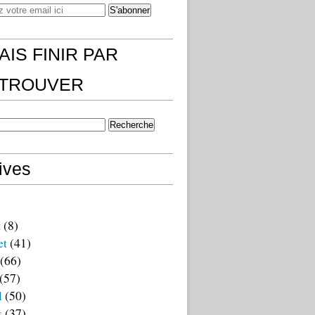
AIS FINIR PAR
)TROUVER
ives
t
(8)
et
(41)
(66)
(57)
l
(50)
s
(37)