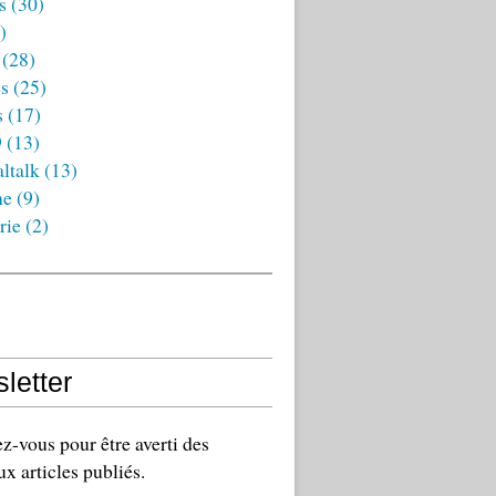
s
(30)
)
(28)
es
(25)
s
(17)
9
(13)
ltalk
(13)
ne
(9)
rie
(2)
letter
-vous pour être averti des
x articles publiés.