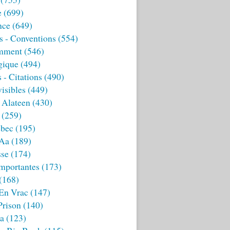
e
(699)
nce
(649)
s - Conventions
(554)
mment
(546)
gique
(494)
 - Citations
(490)
isibles
(449)
 Alateen
(430)
(259)
bec
(195)
 Aa
(189)
sse
(174)
mportantes
(173)
(168)
 En Vrac
(147)
Prison
(140)
ia
(123)