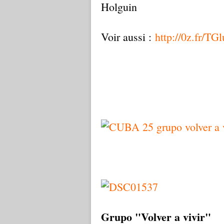
Holguin
Voir aussi :
http://0z.fr/TG
Grupo "Volver a vivir"