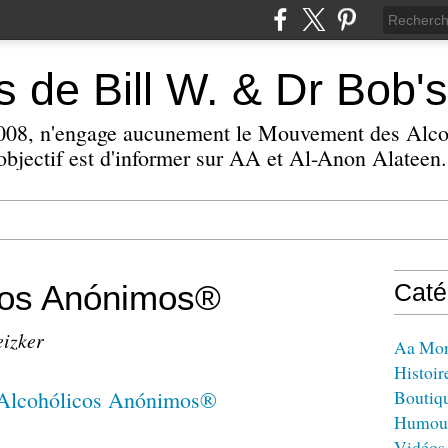
 de Bill W. & Dr Bob's
 2008, n'engage aucunement le Mouvement des Alc
bjectif est d'informer sur AA et Al-Anon Alateen.
cos Anónimos®
Caté
eizker
Aa Mo
Histoir
Boutiq
Humou
Vidéos