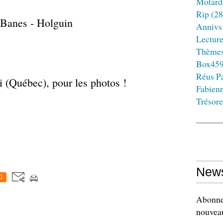
Motard
Rip
(28
- Banes - Holguin
Annivs
Lectur
Thème
Box45
Réus Pa
 (Québec), pour les photos !
Fabien
Trésore
News
0
Abonnez
nouveau