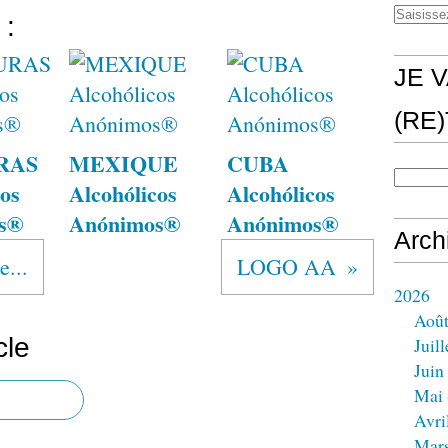
 :
JE V
(RE
RAS
MEXIQUE
CUBA
os
Alcohólicos
Alcohólicos
s®
Anónimos®
Anónimos®
Arch
e...
LOGO AA
2026
Aoû
cle
Juill
Juin
Mai
Avri
Mar