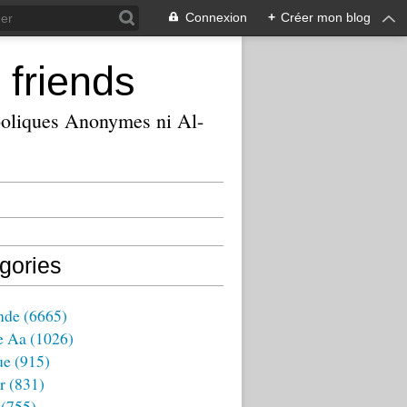
Connexion
+
Créer mon blog
 friends
ooliques Anonymes ni Al-
gories
nde
(6665)
e Aa
(1026)
ue
(915)
r
(831)
(755)