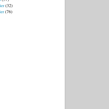
ier
(32)
ier
(76)