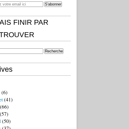
AIS FINIR PAR
)TROUVER
ives
t
(6)
et
(41)
(66)
(57)
l
(50)
s
(37)