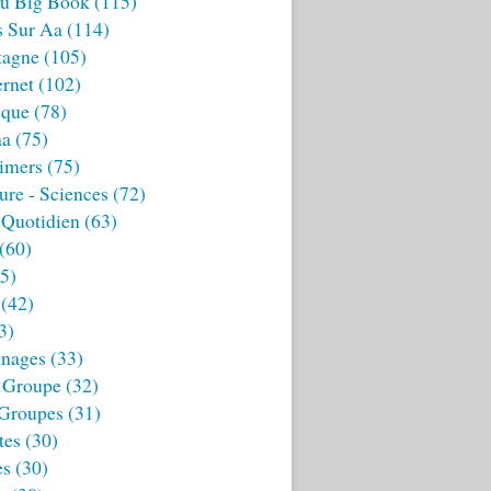
u Big Book
(115)
s Sur Aa
(114)
tagne
(105)
ernet
(102)
ique
(78)
aa
(75)
imers
(75)
ture - Sciences
(72)
 Quotidien
(63)
(60)
5)
(42)
3)
nages
(33)
 Groupe
(32)
 Groupes
(31)
tes
(30)
es
(30)