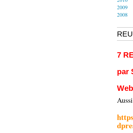
2009
2008
REU
7 R
par
Web
Auss
http
dpre