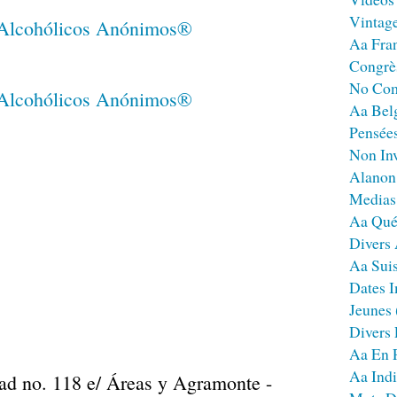
Vintag
Aa Fra
Congrè
No Co
Aa Bel
Pensées
Non Inv
Alanon
Medias
Aa Qué
Divers
Aa Sui
Dates I
Jeunes
Divers
Aa En 
Aa Ind
tad no. 118 e/ Áreas y Agramonte -