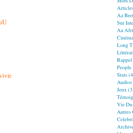
Mots D
Article
Aa Bre
luU
Sur Int
Aa Afr
Ciném
Long T
Littéra
Rappel
People
Stats
(4
Audios
Jeux
(3
Témoig
Vie Du
Autres
Celebri
Archiv