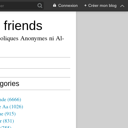
Connexion
+
Créer mon blog
 friends
ooliques Anonymes ni Al-
gories
nde
(6666)
e Aa
(1026)
ue
(915)
r
(831)
(755)