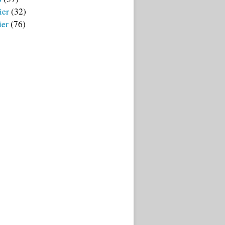
ier
(32)
ier
(76)