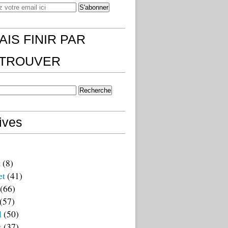
AIS FINIR PAR
)TROUVER
ives
t
(8)
et
(41)
(66)
(57)
l
(50)
s
(37)