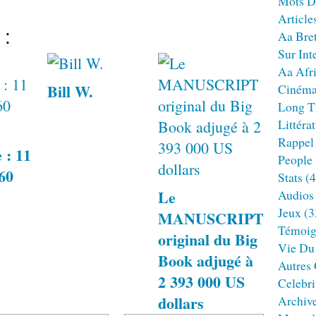
Mots D
Article
 :
Aa Bre
Sur Int
Aa Afr
Bill W.
Ciném
Long T
Littéra
Rappel
 : 11
People
960
Stats
(4
Le
Audios
Jeux
(3
MANUSCRIPT
Témoig
original du Big
Vie Du
Book adjugé à
Autres
2 393 000 US
Celebri
dollars
Archiv