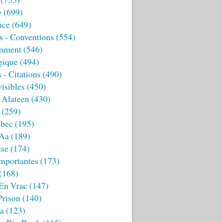
e
(699)
nce
(649)
s - Conventions
(554)
mment
(546)
gique
(494)
 - Citations
(490)
isibles
(450)
 Alateen
(430)
(259)
bec
(195)
 Aa
(189)
sse
(174)
mportantes
(173)
(168)
 En Vrac
(147)
Prison
(140)
ia
(123)