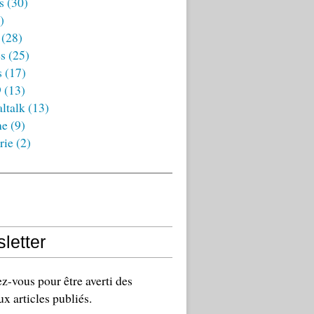
s
(30)
)
(28)
es
(25)
s
(17)
9
(13)
ltalk
(13)
ne
(9)
rie
(2)
letter
-vous pour être averti des
x articles publiés.