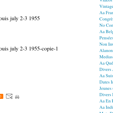
Vintag
Aa Fra
Congrè
No Co
Aa Bel
Pensées
Non Inv
Alanon
Medias
Aa Qué
Divers
Aa Sui
Dates I
Jeunes
Divers
0
Aa En 
Aa Ind