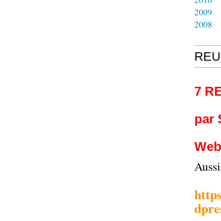
2009
2008
REU
7 R
par
Web
Auss
http
dpre