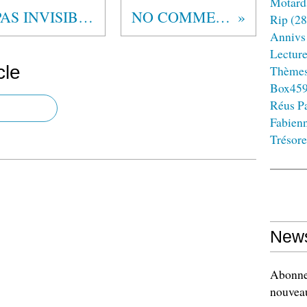
Motard
ANONYMES, MAIS PAS INVISIBLES
NO COMMENT
Rip
(28
Annivs
Lectur
cle
Thème
Box45
Réus Pa
Fabien
Trésore
News
Abonnez
nouveau