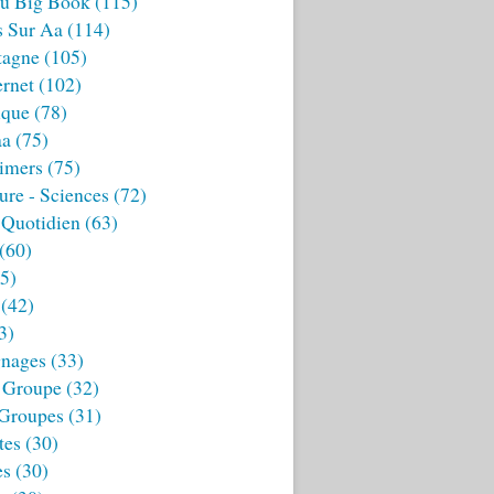
u Big Book
(115)
s Sur Aa
(114)
tagne
(105)
ernet
(102)
ique
(78)
aa
(75)
imers
(75)
ture - Sciences
(72)
 Quotidien
(63)
(60)
5)
(42)
3)
nages
(33)
 Groupe
(32)
 Groupes
(31)
tes
(30)
es
(30)