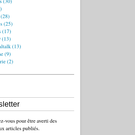
s
(30)
)
(28)
es
(25)
s
(17)
9
(13)
ltalk
(13)
ne
(9)
rie
(2)
letter
-vous pour être averti des
x articles publiés.