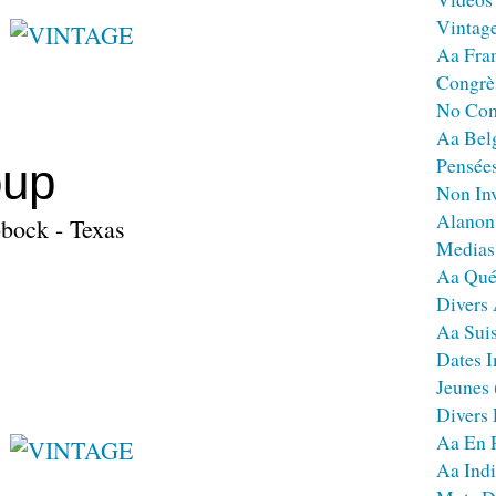
Vintag
Aa Fra
Congrè
No Co
Aa Bel
Pensées
oup
Non Inv
Alanon
bbock - Texas
Medias
Aa Qué
Divers
Aa Sui
Dates I
Jeunes
Divers
Aa En 
Aa Ind