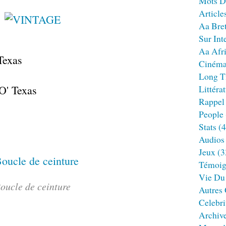
Mots D
Article
Aa Bre
Sur Int
Aa Afr
Texas
Ciném
Long T
O' Texas
Littéra
Rappel
People
Stats
(4
Audios
Jeux
(3
Témoig
Vie Du
oucle de ceinture
Autres
Celebri
Archiv