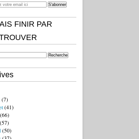
AIS FINIR PAR
)TROUVER
ives
t
(7)
et
(41)
(66)
(57)
l
(50)
s
(37)