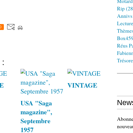
Motard
Rip
(28
Annivs
Lectur
0
Thème
Box45
Réus Pa
Fabien
Trésore
 :
E
VINTAGE
USA "Saga
News
magazine",
Abonnez
Septembre
nouveau
1957