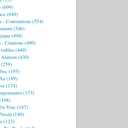
e
(699)
nce
(649)
s - Conventions
(554)
mment
(546)
gique
(494)
 - Citations
(490)
isibles
(449)
 Alateen
(430)
(259)
bec
(195)
 Aa
(189)
sse
(174)
mportantes
(173)
(168)
 En Vrac
(147)
Prison
(140)
ia
(123)