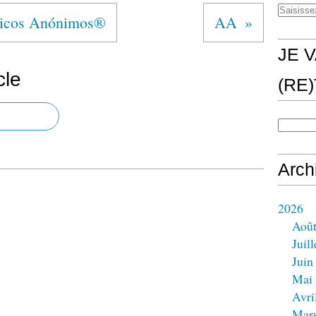
cos Anónimos®
AA
JE V
cle
(RE
Arch
2026
Aoû
Juill
Juin
Mai
Avri
Mar