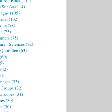
u Big Book
(115)
s Sur Aa
(114)
tagne
(105)
ernet
(102)
ique
(78)
aa
(75)
imers
(75)
ture - Sciences
(72)
 Quotidien
(63)
(60)
5)
(42)
3)
nages
(33)
 Groupe
(32)
 Groupes
(31)
tes
(30)
es
(30)