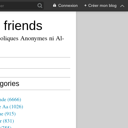
Connexion
+
Créer mon blog
 friends
ooliques Anonymes ni Al-
gories
nde
(6666)
e Aa
(1026)
ue
(915)
r
(831)
(755)