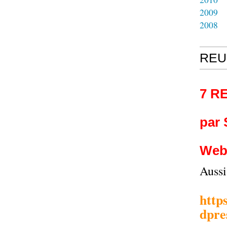
2009
2008
REU
7 R
par
Web
Auss
http
dpre