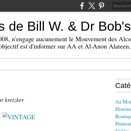
 de Bill W. & Dr Bob's
 2008, n'engage aucunement le Mouvement des Alc
bjectif est d'informer sur AA et Al-Anon Alateen.
Caté
ar kreizker
Aa Mo
Histoir
Boutiq
Humou
Vidéos