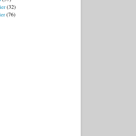
ier
(32)
ier
(76)