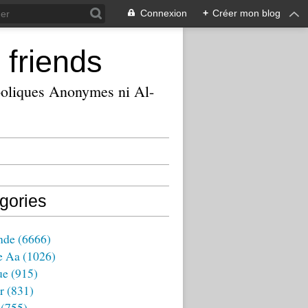
Connexion
+
Créer mon blog
 friends
ooliques Anonymes ni Al-
gories
nde
(6666)
e Aa
(1026)
ue
(915)
r
(831)
(755)