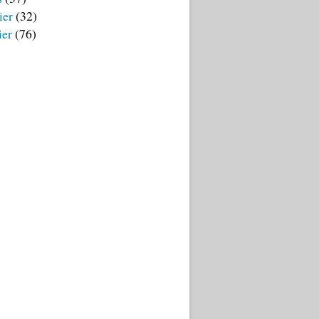
ier
(32)
ier
(76)