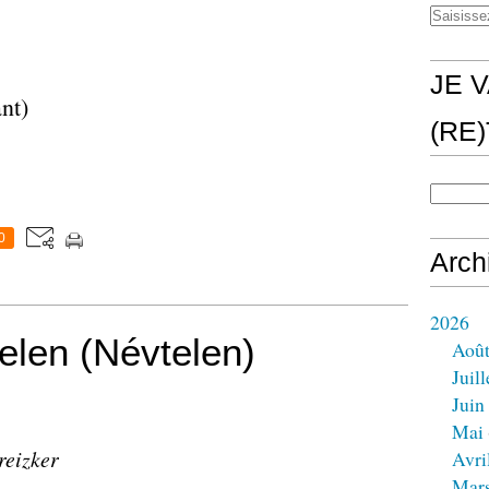
JE V
ant)
(RE
0
Arch
2026
len (Névtelen)
Aoû
Juill
Juin
Mai
reizker
Avri
Mar