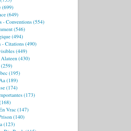
e
(699)
nce
(649)
s - Conventions
(554)
mment
(546)
gique
(494)
 - Citations
(490)
isibles
(449)
 Alateen
(430)
(259)
bec
(195)
 Aa
(189)
sse
(174)
mportantes
(173)
(168)
 En Vrac
(147)
Prison
(140)
ia
(123)