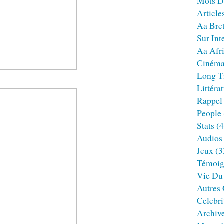
Mots D
Article
Aa Bre
Sur Int
Aa Afr
Ciném
Long T
Littéra
Rappel
People
Stats
(4
Audios
Jeux
(3
Témoig
Vie Du
Autres
Celebri
Archiv