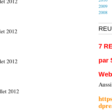
2009
2008
REU
7 R
par
Web
Auss
http
dpre