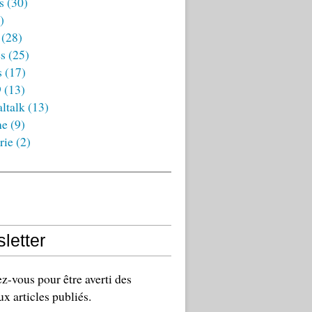
s
(30)
)
(28)
es
(25)
s
(17)
9
(13)
ltalk
(13)
ne
(9)
rie
(2)
letter
-vous pour être averti des
x articles publiés.