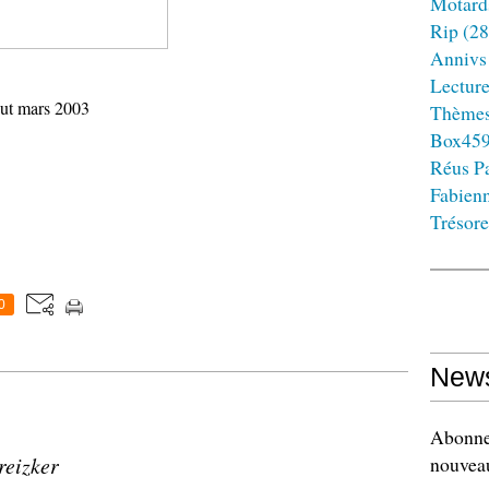
Motard
Rip
(28
Annivs
Lectur
but mars 2003
Thème
Box45
Réus Pa
Fabien
Trésore
0
News
Abonnez
reizker
nouveau