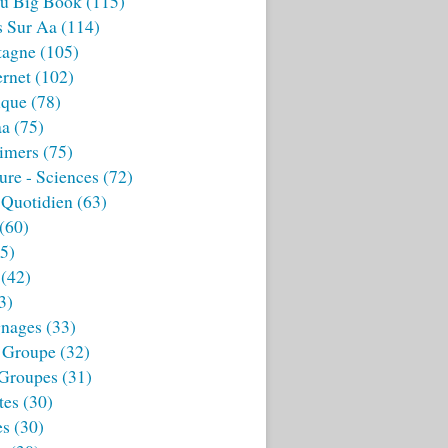
u Big Book
(115)
s Sur Aa
(114)
tagne
(105)
ernet
(102)
ique
(78)
aa
(75)
imers
(75)
ture - Sciences
(72)
 Quotidien
(63)
(60)
5)
(42)
3)
nages
(33)
 Groupe
(32)
 Groupes
(31)
tes
(30)
es
(30)