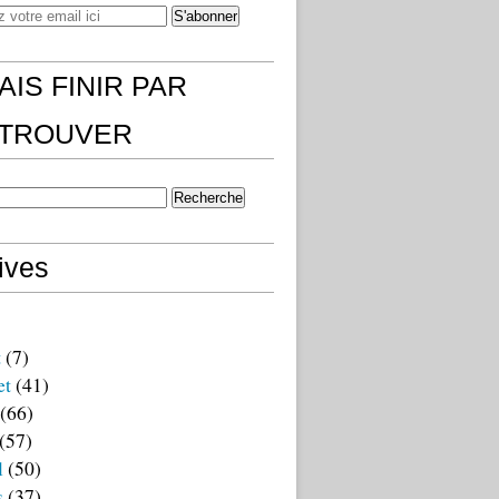
AIS FINIR PAR
)TROUVER
ives
t
(7)
et
(41)
(66)
(57)
l
(50)
s
(37)