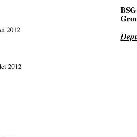
BSG
Grou
Depu