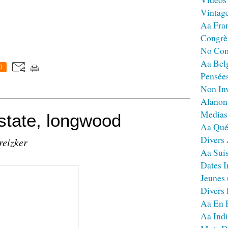
Vintag
Aa Fra
Congrè
No Co
Aa Bel
0
Pensées
Non Inv
Alanon
Medias
state, longwood
Aa Qué
Divers
reizker
Aa Sui
Dates I
Jeunes
Divers
Aa En 
Aa Ind