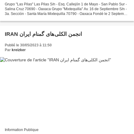
Grupo "Las Pilas" Las Pilas S/n - Esq. Callejón 1 de Mayo - San Pablo Sur -
Salina Cruz 70690 - Oaxaca Grupo "Mixtequilla" Av. 16 de Septiembre S/n -
3a. Sección - Santa María Mixtequilla 70790 - Oaxaca Fondé le 2 Septembre
1998 Grupo "Volver a Empezar"...
IRAN انجمن الکلی‌های گمنام ایران
Publié le 30/05/2023 à 11:50
Par
kreizker
Information Publique