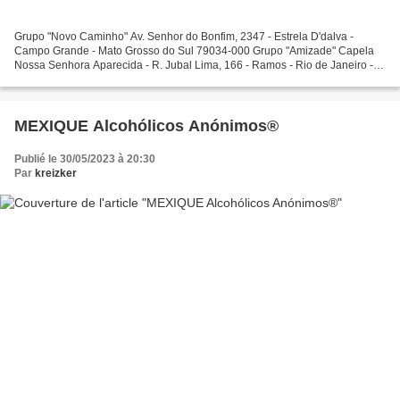
Grupo "Novo Caminho" Av. Senhor do Bonfim, 2347 - Estrela D'dalva -
Campo Grande - Mato Grosso do Sul 79034-000 Grupo "Amizade" Capela
Nossa Senhora Aparecida - R. Jubal Lima, 166 - Ramos - Rio de Janeiro -
Rio de Janeiro 21030-090 Grupo "Despertar" Rua...
MEXIQUE Alcohólicos Anónimos®
Publié le 30/05/2023 à 20:30
Par
kreizker