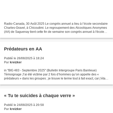
Radio-Canada, 30 Août 2025 Le congrès annuel a lieu à l’école secondaire
Charles-Gravel, à Chicoutimi. Le regroupement des Alcooliques Anonymes
(AA) de Saguenay tient cette fin de semaine son congrès annuel à l'école
secondaire Charles-Gravel de Chicoutimi....
Prédateurs en AA
Publié le 26/08/2025 à 18:24
Par
kreizker
in "BIG 483 - Septembre 2025" (Bulletin Intergroupe Paris Banlieue)
Témoignage J’ai été victime par 2 fois d’hommes qu’on appelle des «
prédateurs » dans les groupes ; je trouve le terme tout à fait exact, car j’étais
une proie, une proie facile. C’était...
« Tu te suicides à chaque verre »
Publié le 24/08/2025 à 20:58
Par
kreizker