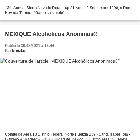
13th Annual Sierra Nevada Round-up 31 Août - 2 Septembre 1990, à Reno,
Nevada Thème : "Garde ça simple"
MEXIQUE Alcohólicos Anónimos®
Publié le 30/08/2021 à 13:44
Par
kreizker
Comité de Area 13 Distrito Federal Norte Huetzin 259 - Santa Isabel Tola -
Gustavo A. Madero - 07010 Ciudad de México IV Distrito Area D.F. Norte