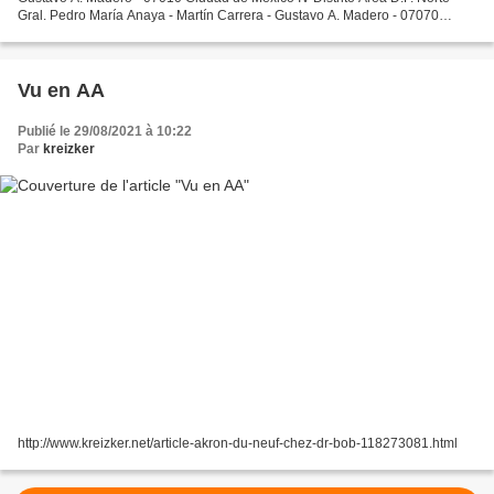
Gral. Pedro María Anaya - Martín Carrera - Gustavo A. Madero - 07070
Ciudad de México Fondé en 1982
Vu en AA
Publié le 29/08/2021 à 10:22
Par
kreizker
http://www.kreizker.net/article-akron-du-neuf-chez-dr-bob-118273081.html