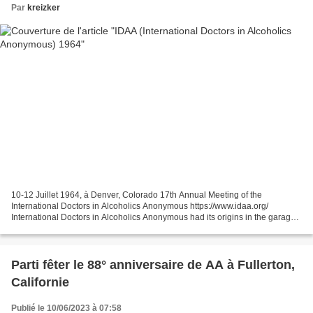
Par
kreizker
10-12 Juillet 1964, à Denver, Colorado 17th Annual Meeting of the
International Doctors in Alcoholics Anonymous https://www.idaa.org/
International Doctors in Alcoholics Anonymous had its origins in the garage
of Dr. Clarence P. in upstate New York in...
Parti fêter le 88° anniversaire de AA à Fullerton,
Californie
Publié le 10/06/2023 à 07:58