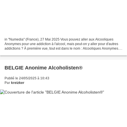
in "Numedia" (France), 27 Mai 2025 Vous pouvez aller aux Alcooliques
Anonymes pour une addiction à l'alcool, mais peut-on y aller pour d'autres
addictions ? À première vue, tout est dans le nom : Alcooliques Anonymes.
Pourtant, derrière ces mots qui claquent...
BELGIE Anonime Alcoholisten®
Publié le 24/05/2025 à 10:43
Par
kreizker