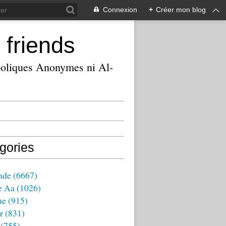
Connexion
+
Créer mon blog
 friends
ooliques Anonymes ni Al-
gories
nde
(6667)
e Aa
(1026)
ue
(915)
r
(831)
(755)