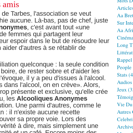
Mots D
s amis
Article
de Tarbes, l'association se veut
Aa Bre
ie aucune. Là-bas, pas de chef, juste
Sur Int
Anonymes
, c'est avant tout «une
Aa Afr
de femmes qui partagent leur
Ciném
leur espoir dans le but de résoudre leur
Long T
ider d'autres à se rétablir de
Littéra
Rappel
filiation quelconque : la seule condition
People
 boire, de rester sobre et d'aider les
Stats
(4
'évoque, il y a peu d'issues à l'alcool.
Audios
 dans l'alcool, on en crève». Alors,
Jeux
(3
trop présente et exclusive, qu'elle crée
Témoig
du, les
Alcooliques Anonymes
Vie Du
ution. Une parmi d'autres, comme le
Autres
 : il n'existe aucune recette
rouver sa propre voie. Lors des
Celebri
 vérité à dire, mais simplement une
Archiv
ternité et un café. Encore moins des