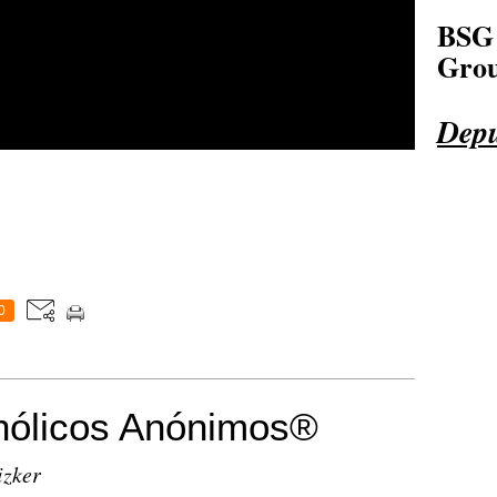
BSG
Grou
Depu
0
ólicos Anónimos®
izker