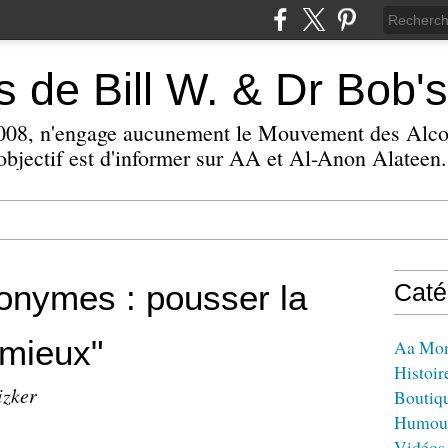
 de Bill W. & Dr Bob's
 2008, n'engage aucunement le Mouvement des Alc
bjectif est d'informer sur AA et Al-Anon Alateen.
onymes : pousser la
Caté
 mieux"
Aa Mo
Histoir
izker
Boutiq
Humou
Vidéos