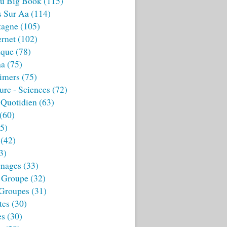
u Big Book
(115)
s Sur Aa
(114)
tagne
(105)
ernet
(102)
ique
(78)
aa
(75)
imers
(75)
ture - Sciences
(72)
 Quotidien
(63)
(60)
5)
(42)
3)
nages
(33)
 Groupe
(32)
 Groupes
(31)
tes
(30)
es
(30)