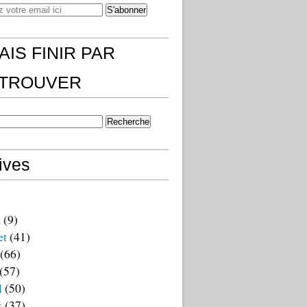
AIS FINIR PAR
)TROUVER
ives
t
(9)
et
(41)
(66)
(57)
l
(50)
s
(37)