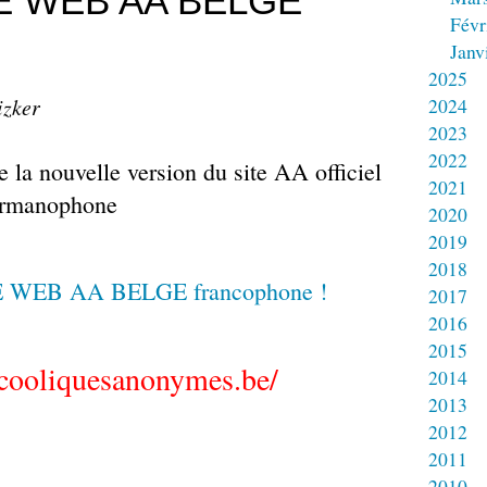
E WEB AA BELGE
Févr
Janv
2025
izker
2024
2023
2022
 la nouvelle version du site AA officiel
2021
ermanophone
2020
2019
2018
2017
2016
2015
lcooliquesanonymes.be/
2014
2013
2012
2011
2010