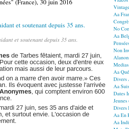
nées" (France), 30 juin 2016
Vintag
Aa Fra
Congrè
No Co
Aa Bel
idant et soutenant depuis 35 ans.
Pensées
Non Inv
mes
de Tarbes fêtaient, mardi 27 juin,
Alanon
 Pour cette occasion, deux d'entre eux
Medias
iation mais aussi de leur parcours.
Aa Qué
d on a marre d'en avoir marre.» Ces
Divers
n. Ils évoquent avec justesse l'arrivée
Aa Sui
s Anonymes
, qui comptent environ 600
Dates I
ance.
Jeunes
 mardi 27 juin, ses 35 ans d'aide et
Divers
, et surtout envie. L'occasion de
Aa En 
ement.
Aa Ind