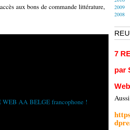
accès aux bons de commande littérature,
2009
2008
REU
7 R
par
Web
Auss
http
dpre