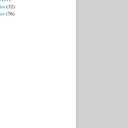
ier
(32)
ier
(76)