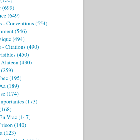
e
(699)
nce
(649)
s - Conventions
(554)
mment
(546)
gique
(494)
 - Citations
(490)
isibles
(450)
 Alateen
(430)
(259)
bec
(195)
 Aa
(189)
sse
(174)
mportantes
(173)
(168)
 En Vrac
(147)
Prison
(140)
ia
(123)