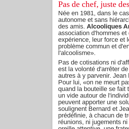
Pas de chef, juste de
Née en 1981, dans le cas 
autonome et sans hiérarch
des amis.
Alcooliques 
association d'hommes et 
expérience, leur force et 
problème commun et d'en a
l'alcoolisme».
Pas de cotisations ni d'af
est la volonté d'arrêter de
autres à y parvenir. Jean l
Pour lui, «on ne meurt pas
quand la bouteille se fait 
un vide autour de l'indivi
peuvent apporter une sol
soulignent Bernard et Jean
prédéfinie, à chacun de t
réunions, ni jugements ni
oreille attentive, une fra