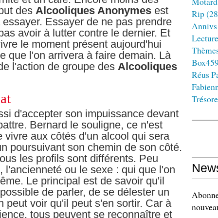
Motard
 but des
Alcooliques Anonymes
est
Rip
(28
à essayer. Essayer de ne pas prendre
Annivs
as avoir à lutter contre le dernier. Et
Lectur
 vivre le moment présent aujourd'hui
Thème
ce que l'on arrivera à faire demain. Là
Box45
 de l'action de groupe des
Alcooliques
Réus Pa
Fabien
at
Trésore
ssi d'accepter son impuissance devant
 battre. Bernard le souligne, ce n'est
e vivre aux côtés d'un alcool qui sera
cun poursuivant son chemin de son côté.
ous les profils sont différents. Peu
News
e, l'ancienneté ou le sexe : qui que l'on
même. Le principal est de savoir qu'il
t possible de parler, de se délester un
Abonnez
peut voir qu'il peut s'en sortir. Car à
nouveau
rience, tous peuvent se reconnaître et