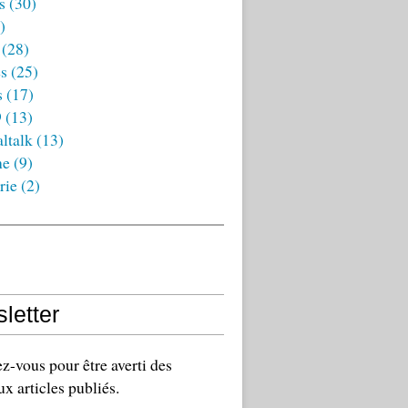
s
(30)
)
(28)
es
(25)
s
(17)
9
(13)
ltalk
(13)
ne
(9)
rie
(2)
letter
-vous pour être averti des
x articles publiés.