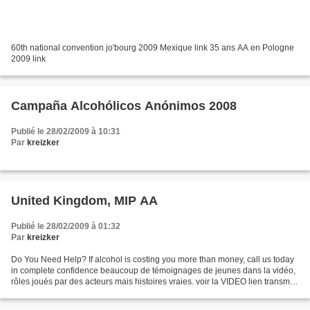
60th national convention jo'bourg 2009 Mexique link 35 ans AA en Pologne
2009 link
Campaña Alcohólicos Anónimos 2008
Publié le 28/02/2009 à 10:31
Par
kreizker
United Kingdom, MIP AA
Publié le 28/02/2009 à 01:32
Par
kreizker
Do You Need Help? If alcohol is costing you more than money, call us today
in complete confidence beaucoup de témoignages de jeunes dans la vidéo,
rôles joués par des acteurs mais histoires vraies. voir la VIDEO lien transmis
par Philippe de Bruxelle...