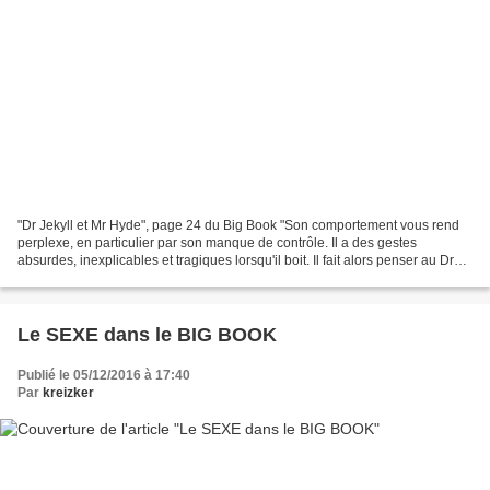
"Dr Jekyll et Mr Hyde", page 24 du Big Book "Son comportement vous rend
perplexe, en particulier par son manque de contrôle. Il a des gestes
absurdes, inexplicables et tragiques lorsqu'il boit. Il fait alors penser au Dr
Jekyll et Mr Hyde. Il est rarement...
Le SEXE dans le BIG BOOK
Publié le 05/12/2016 à 17:40
Par
kreizker