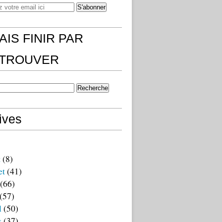
AIS FINIR PAR
)TROUVER
ives
t
(8)
et
(41)
(66)
(57)
l
(50)
s
(37)