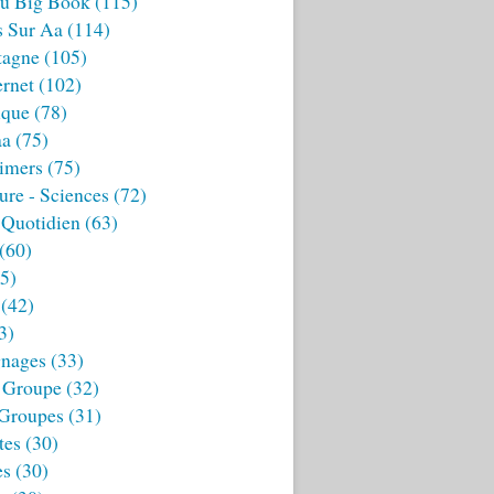
u Big Book
(115)
s Sur Aa
(114)
tagne
(105)
ernet
(102)
ique
(78)
aa
(75)
imers
(75)
ture - Sciences
(72)
 Quotidien
(63)
(60)
5)
(42)
3)
nages
(33)
 Groupe
(32)
 Groupes
(31)
tes
(30)
es
(30)