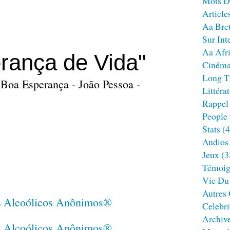
Mots D
Article
Aa Bre
Sur Int
Aa Afr
rança de Vida"
Ciném
Long T
 Boa Esperança - João Pessoa -
Littéra
Rappel
People
Stats
(4
Audios
Jeux
(3
Témoig
Vie Du
Autres
Celebri
Archiv