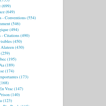
e
(699)
nce
(649)
s - Conventions
(554)
mment
(546)
gique
(494)
 - Citations
(490)
isibles
(450)
 Alateen
(430)
(259)
bec
(195)
 Aa
(189)
sse
(174)
mportantes
(173)
(168)
 En Vrac
(147)
Prison
(140)
ia
(123)