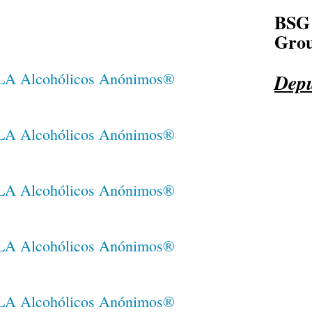
BSG
Grou
Depu