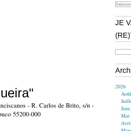
JE V
(RE
Arch
2026
ueira"
Aoû
Juill
ciscanos - R. Carlos de Brito, s/n -
Juin
mbuco 55200-000
Mai
Avri
Mar