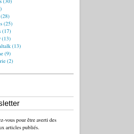
s
(30)
)
(28)
es
(25)
s
(17)
9
(13)
ltalk
(13)
ne
(9)
rie
(2)
letter
-vous pour être averti des
x articles publiés.