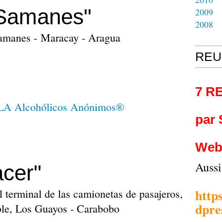
 Samanes"
2009
2008
Samanes - Maracay - Aragua
REU
7 R
par
Web
Auss
cer"
http
el terminal de las camionetas de pasajeros,
dpre
oble, Los Guayos - Carabobo