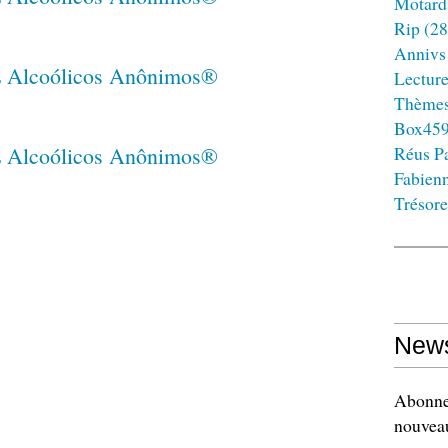
Motard
Rip
(28
Annivs
Lectur
Thème
Box45
Réus Pa
Fabien
Trésore
News
Abonnez
nouveau