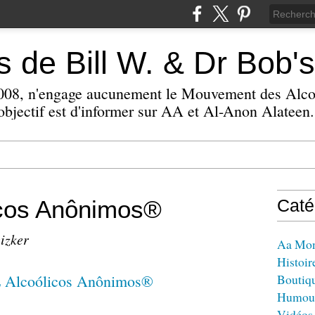
 de Bill W. & Dr Bob's
 2008, n'engage aucunement le Mouvement des Alc
bjectif est d'informer sur AA et Al-Anon Alateen.
icos Anônimos®
Caté
eizker
Aa Mo
Histoir
Boutiq
Humou
Vidéos