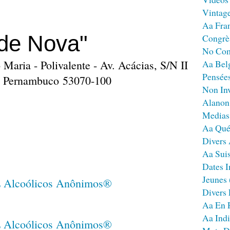
Vintag
Aa Fra
de Nova"
Congrè
No Co
Maria - Polivalente - Av. Acácias, S/N II
Aa Bel
Pensées
 - Pernambuco 53070-100
Non Inv
Alanon
Medias
Aa Qué
Divers
Aa Sui
Dates I
Jeunes
Divers
Aa En 
Aa Ind