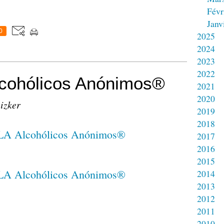
Févr
Janv
0
2025
2024
2023
2022
ohólicos Anónimos®
2021
2020
eizker
2019
2018
2017
2016
2015
2014
2013
2012
2011
2010