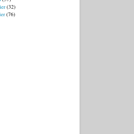
ier
(32)
ier
(76)