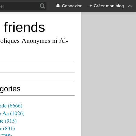
Connexion
+
Créer mon blog
 friends
ooliques Anonymes ni Al-
gories
nde
(6666)
e Aa
(1026)
ue
(915)
r
(831)
(755)