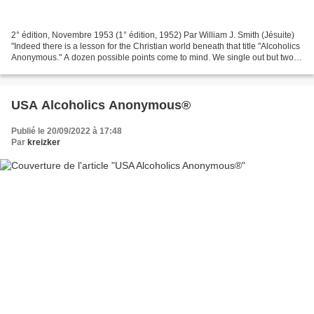
2° édition, Novembre 1953 (1° édition, 1952) Par William J. Smith (Jésuite)
"Indeed there is a lesson for the Christian world beneath that title "Alcoholics
Anonymous." A dozen possible points come to mind. We single out but two.
Here is an organization...
USA Alcoholics Anonymous®
Publié le 20/09/2022 à 17:48
Par
kreizker