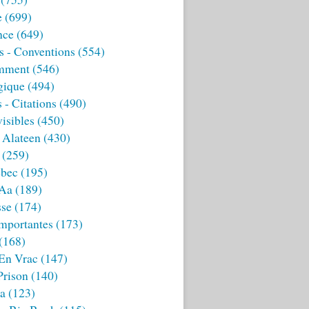
e
(699)
nce
(649)
s - Conventions
(554)
mment
(546)
gique
(494)
 - Citations
(490)
isibles
(450)
 Alateen
(430)
(259)
bec
(195)
 Aa
(189)
sse
(174)
mportantes
(173)
(168)
 En Vrac
(147)
Prison
(140)
ia
(123)