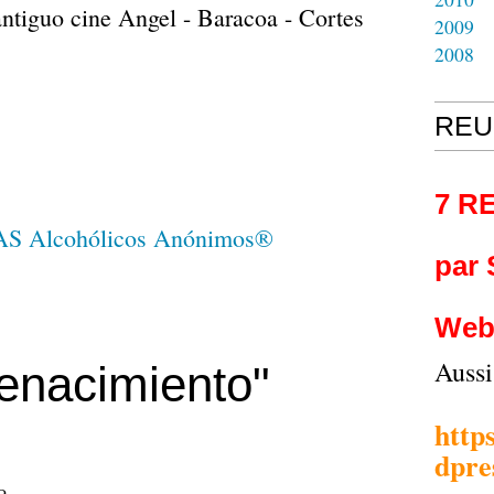
 antiguo cine Angel - Baracoa - Cortes
2009
2008
REU
7 R
par
Web
Auss
enacimiento"
http
dpre