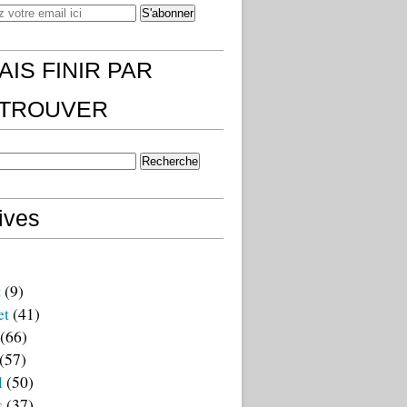
AIS FINIR PAR
)TROUVER
ives
t
(9)
et
(41)
(66)
(57)
l
(50)
s
(37)