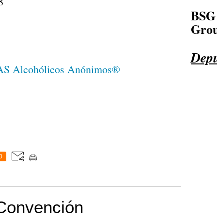
8
BSG
Grou
Depu
0
Convención