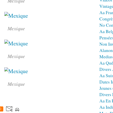
Mexique
Vintag
Aa Fra
Congrè
No Co
Mexique
Aa Bel
Pensées
Non Inv
Alanon
Mexique
Medias
Aa Qué
Divers
Aa Sui
Dates I
Mexique
Jeunes
Divers
Aa En 
Aa Ind
0