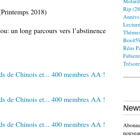
Motard
Rip
(28
 (Printemps 2018)
Annivs
Lectur
: un long parcours vers l’abstinence
Thème
Box45
Réus Pa
Fabien
Trésore
News
Abonnez
nouveau