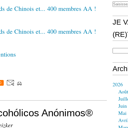
JE V
(RE
entions
Arch
0
2026
Aoû
Juill
Juin
ohólicos Anónimos®
Mai
Avri
eizker
Mar