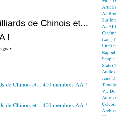
Mots D
Article
Aa Bre
Sur Int
liards de Chinois et...
Aa Afr
Ciném
A !
Long T
Littéra
eizker
Rappel
People
Stats
(4
Audios
Jeux
(3
Témoig
Vie Du
Autres
Celebri
Archiv