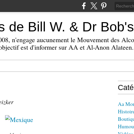
 de Bill W. & Dr Bob's
 2008, n'engage aucunement le Mouvement des Alc
bjectif est d'informer sur AA et Al-Anon Alateen.
Caté
eizker
Aa Mo
Histoir
Boutiq
Humou
Vidéos