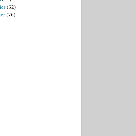
ier
(32)
ier
(76)