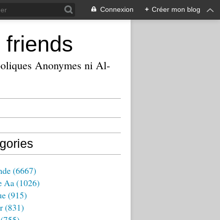
Connexion
+
Créer mon blog
 friends
ooliques Anonymes ni Al-
gories
nde
(6667)
e Aa
(1026)
ue
(915)
r
(831)
(755)