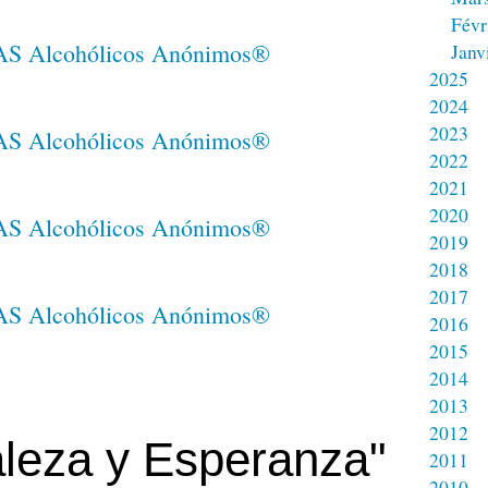
Févr
Janv
2025
2024
2023
2022
2021
2020
2019
2018
2017
2016
2015
2014
2013
2012
aleza y Esperanza"
2011
2010