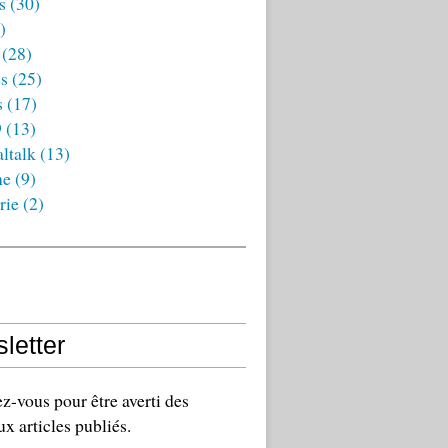
s
(30)
)
(28)
es
(25)
s
(17)
9
(13)
ltalk
(13)
ne
(9)
rie
(2)
letter
-vous pour être averti des
x articles publiés.