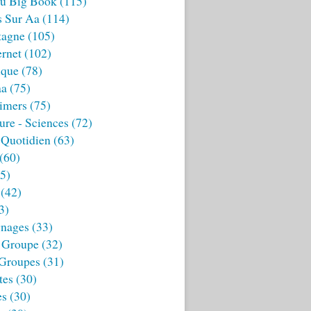
u Big Book
(115)
s Sur Aa
(114)
tagne
(105)
ernet
(102)
ique
(78)
aa
(75)
imers
(75)
ture - Sciences
(72)
 Quotidien
(63)
(60)
5)
(42)
3)
nages
(33)
 Groupe
(32)
 Groupes
(31)
tes
(30)
es
(30)