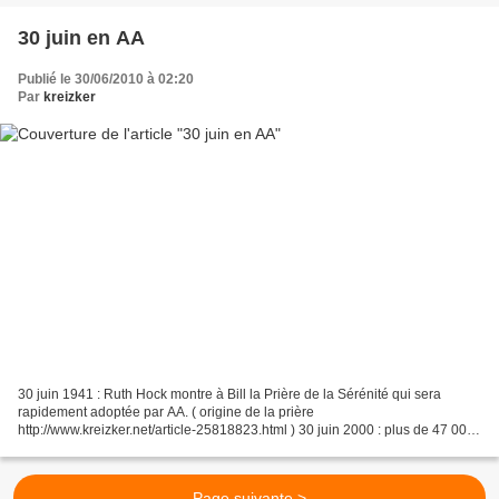
30 juin en AA
Publié le 30/06/2010 à 02:20
Par
kreizker
30 juin 1941 : Ruth Hock montre à Bill la Prière de la Sérénité qui sera
rapidement adoptée par AA. ( origine de la prière
http://www.kreizker.net/article-25818823.html ) 30 juin 2000 : plus de 47 000
membres, venant de 87 pays, assistent à la réunion...
Page suivante >