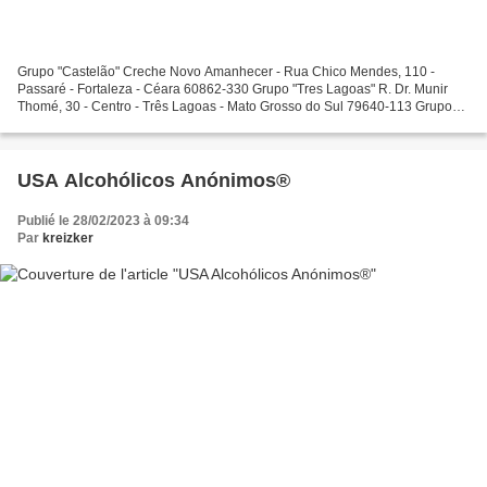
Grupo "Castelão" Creche Novo Amanhecer - Rua Chico Mendes, 110 -
Passaré - Fortaleza - Céara 60862-330 Grupo "Tres Lagoas" R. Dr. Munir
Thomé, 30 - Centro - Três Lagoas - Mato Grosso do Sul 79640-113 Grupo
"Ilha de Deus" Escola Amaury de Medeiros -...
USA Alcohólicos Anónimos®
Publié le 28/02/2023 à 09:34
Par
kreizker