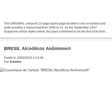
This ORIGINAL unbound 10 page typed page booklet is one of earliest and
quite possibly a manuscript from 1940 or 41. As the September 1947
Grapevine article states below, this plan is believed to be the first of its kind
and the most successful. It describes...
BRESIL Alcoólicos Anônimos®
Publié le 28/02/2023 à 13:46
Par
kreizker