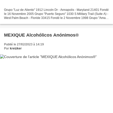
Grupo "Luz de Aliento" 1912 Lincoln Dr - Annapolis - Maryland 21401 Fondé
le 16 Novembre 2005 Grupo "Puerto Seguro" 1030 S Military Trail (Suite A) -
West Palm Beach - Floride 33415 Fondé le 2 Novembre 1998 Grupo "Amar y
Vivir" 119 Pearl St. - Port Chester...
MEXIQUE Alcohólicos Anónimos®
Publié le 27/02/2023 à 14:19
Par
kreizker