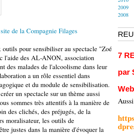
2009
2008
:
site de la Compagnie Filages
REU
 outils pour sensibiliser au spectacle "Zoé
7 R
vec l'aide des AL-ANON, association
t des malades de l'alcoolisme dans leur
par
laboration a un rôle essentiel dans
dagogique et du module de sensibilisation.
Web
créer un spectacle sur un thème aussi
Auss
nous sommes très attentifs à la manière de
oin des clichés, des préjugés, de la
http
s moralisateur, les outils de
dpre
'être justes dans la manière d'évoquer la