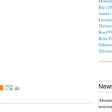
Motard
Rip
(28
Annivs
Lectur
Thème
Box45
Réus Pa
Fabien
Trésore
News
0
Abonnez
nouveau