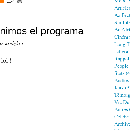
Mots D
0
Article
Aa Bre
Sur Int
onimos el programa
Aa Afr
Ciném
ar kreizker
Long T
Littéra
Rappel
lol !
People
Stats
(4
Audios
Jeux
(3
Témoig
Vie Du
Autres
Celebri
Archiv