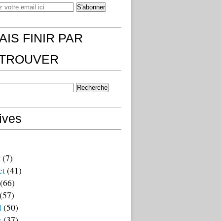
AIS FINIR PAR
)TROUVER
ives
t
(7)
et
(41)
(66)
(57)
l
(50)
s
(37)