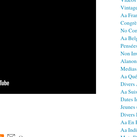
Vintag
Aa Fra
Congrè
No Co
Aa Bel
Pensées
Non Inv
Alanon
Medias
Aa Qué
Divers
Aa Sui
Dates I
Jeunes
Divers
Aa En 
Aa Ind