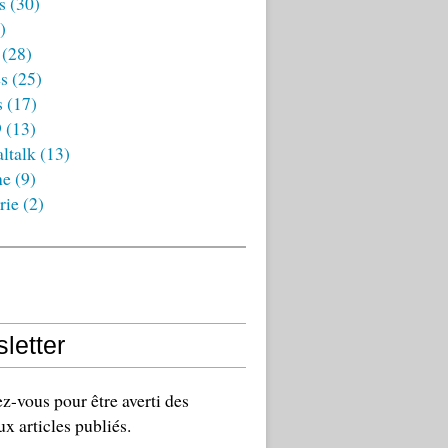
s
(30)
)
(28)
es
(25)
s
(17)
9
(13)
ltalk
(13)
ne
(9)
rie
(2)
letter
-vous pour être averti des
x articles publiés.