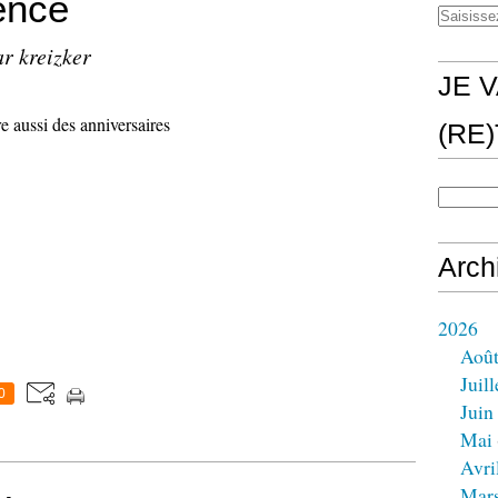
ence
ar kreizker
JE V
 aussi des anniversaires
(RE
Arch
2026
Aoû
Juill
0
Juin
Mai
Avri
Mar