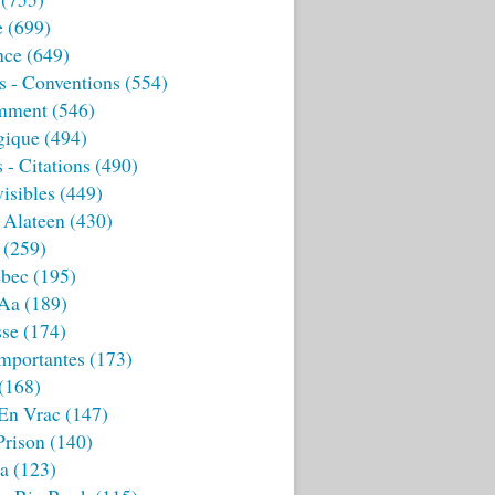
e
(699)
nce
(649)
s - Conventions
(554)
mment
(546)
gique
(494)
 - Citations
(490)
isibles
(449)
 Alateen
(430)
(259)
bec
(195)
 Aa
(189)
sse
(174)
mportantes
(173)
(168)
 En Vrac
(147)
Prison
(140)
ia
(123)