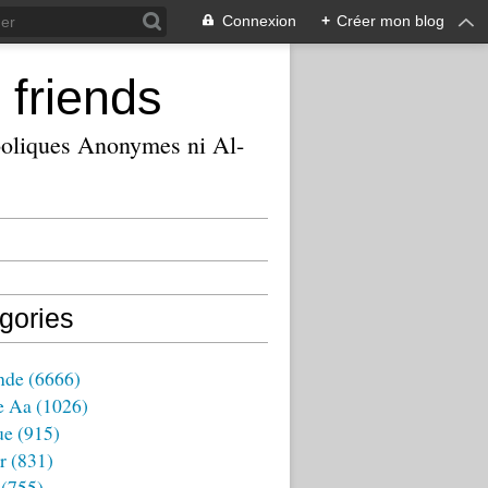
Connexion
+
Créer mon blog
 friends
ooliques Anonymes ni Al-
gories
nde
(6666)
e Aa
(1026)
ue
(915)
r
(831)
(755)