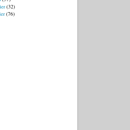
ier
(32)
ier
(76)