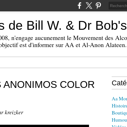
 de Bill W. & Dr Bob's
 2008, n'engage aucunement le Mouvement des Alc
bjectif est d'informer sur AA et Al-Anon Alateen.
 ANONIMOS COLOR
Caté
Aa Mo
Histoir
ar kreizker
Boutiq
Humou
Vidéos