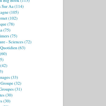
u Big Book
(115)
s Sur Aa
(114)
tagne
(105)
ernet
(102)
ique
(78)
aa
(75)
imers
(75)
ture - Sciences
(72)
 Quotidien
(63)
(60)
5)
(42)
3)
nages
(33)
 Groupe
(32)
 Groupes
(31)
tes
(30)
es
(30)