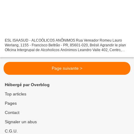
ESL ISAASUD - ALCOÓLICOS ANÔNIMOS Rua Vereador Romeu Lauro
Werlang, 1155 - Francisco Beltrão - PR, 85601-020, Brésil Agrandir le plan
Oficina Intergrupal de Alcoholicos Anónimos Leandro Valle 402, Centro,
62000 Cuernavaca, Morelos, Mexique
Page suivante >
Hébergé par Overblog
Top articles
Pages
Contact
Signaler un abus
C.G.U.