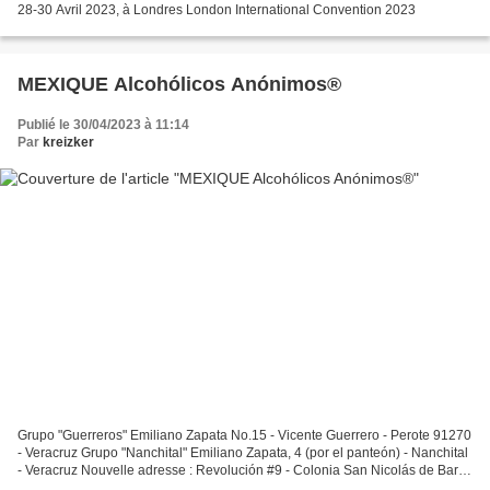
28-30 Avril 2023, à Londres London International Convention 2023
MEXIQUE Alcohólicos Anónimos®
Publié le 30/04/2023 à 11:14
Par
kreizker
Grupo "Guerreros" Emiliano Zapata No.15 - Vicente Guerrero - Perote 91270
- Veracruz Grupo "Nanchital" Emiliano Zapata, 4 (por el panteón) - Nanchital
- Veracruz Nouvelle adresse : Revolución #9 - Colonia San Nicolás de Bari -
Nanchital - Veracruz Fondé...