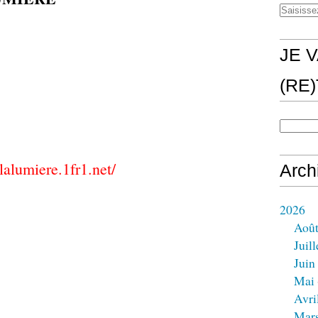
JE V
(RE
8
lalumiere.1fr1.net/
Arch
2026
Aoû
Juill
Juin
Mai
Avri
Mar