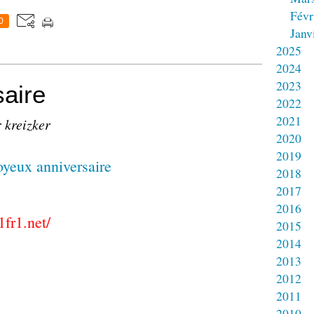
Févr
0
Janv
2025
2024
2023
aire
2022
2021
 kreizker
2020
2019
2018
2017
2016
1fr1.net/
2015
2014
2013
2012
2011
2010