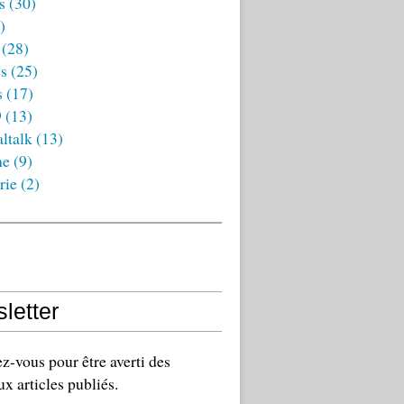
s
(30)
)
(28)
es
(25)
s
(17)
9
(13)
ltalk
(13)
ne
(9)
rie
(2)
letter
-vous pour être averti des
x articles publiés.