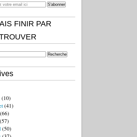
AIS FINIR PAR
)TROUVER
ives
t
(10)
et
(41)
(66)
(57)
l
(50)
s
(37)