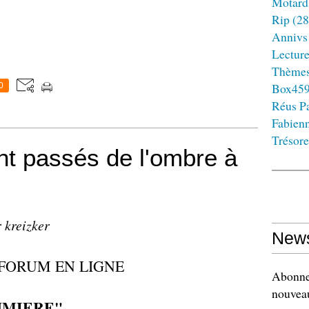
Motard
Rip
(28
Annivs
Lectur
Thème
Box45
0
Réus Pa
Fabien
Trésore
ont passés de l'ombre à
 kreizker
News
 FORUM EN LIGNE
Abonnez
nouveau
UMIERE"