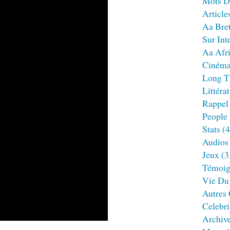
Mots D
Article
Aa Bre
Sur Int
Aa Afr
Ciném
Long T
Littéra
Rappel
People
Stats
(4
Audios
Jeux
(3
Témoig
Vie Du
Autres
Celebri
Archiv