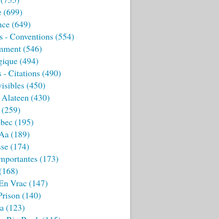
e
(699)
nce
(649)
s - Conventions
(554)
mment
(546)
gique
(494)
 - Citations
(490)
isibles
(450)
 Alateen
(430)
(259)
bec
(195)
 Aa
(189)
sse
(174)
mportantes
(173)
(168)
 En Vrac
(147)
Prison
(140)
ia
(123)