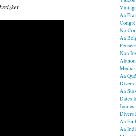
kreizker
Vintag
Aa Fra
Congrè
No Co
Aa Bel
Pensées
Non Inv
Alanon
Medias
Aa Qué
Divers
Aa Sui
Dates I
Jeunes
Divers
Aa En 
Aa Ind