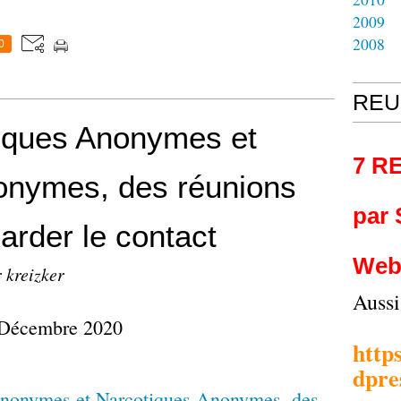
2009
2008
0
REU
liques Anonymes et
7 R
onymes, des réunions
par
garder le contact
Web
 kreizker
Auss
 Décembre 2020
http
dpre