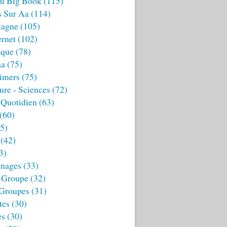
u Big Book
(115)
s Sur Aa
(114)
tagne
(105)
ernet
(102)
ique
(78)
aa
(75)
imers
(75)
ture - Sciences
(72)
 Quotidien
(63)
(60)
5)
(42)
3)
nages
(33)
 Groupe
(32)
 Groupes
(31)
tes
(30)
es
(30)