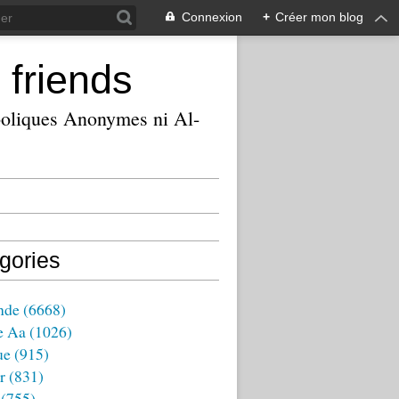
Connexion
+
Créer mon blog
 friends
ooliques Anonymes ni Al-
gories
nde
(6668)
e Aa
(1026)
ue
(915)
r
(831)
(755)