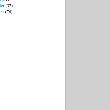
ier
(32)
ier
(76)