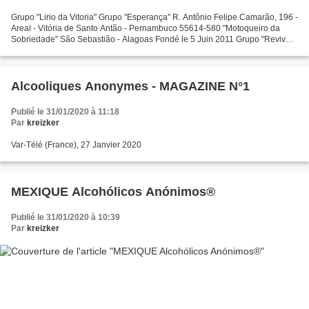
Grupo "Lirio da Vitoria" Grupo "Esperança" R. Antônio Felipe Camarão, 196 -
Areal - Vitória de Santo Antão - Pernambuco 55614-580 "Motoqueiro da
Sobriedade" São Sebastião - Alagoas Fondé le 5 Juin 2011 Grupo "Reviver"
Rua da Capelinha, 50 - Jardim Vera...
Alcooliques Anonymes - MAGAZINE N°1
Publié le 31/01/2020 à 11:18
Par
kreizker
Var-Télé (France), 27 Janvier 2020
MEXIQUE Alcohólicos Anónimos®
Publié le 31/01/2020 à 10:39
Par
kreizker