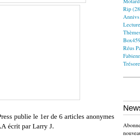
Motard
Rip
(28
Annivs
Lectur
Thème
Box45
Réus Pa
Fabien
Trésore
News
ress publie le 1er de 6 articles anonymes
Abonnez
A écrit par Larry J.
nouveau