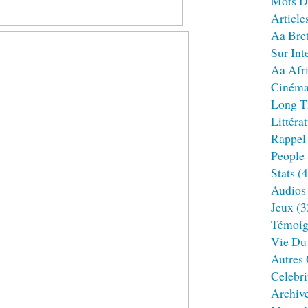
Mots D
Article
Aa Bre
Sur Int
Aa Afr
Ciném
Long T
Littéra
Rappel
People
Stats
(4
Audios
Jeux
(3
Témoig
Vie Du
Autres
Celebri
Archiv