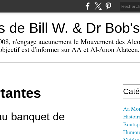
 de Bill W. & Dr Bob's
 2008, n'engage aucunement le Mouvement des Alc
bjectif est d'informer sur AA et Al-Anon Alateen.
tantes
Caté
Aa Mo
 au banquet de
Histoir
Boutiq
Humou
Vidéos