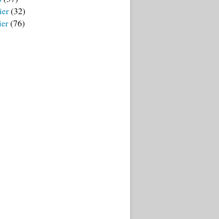
ier
(32)
ier
(76)