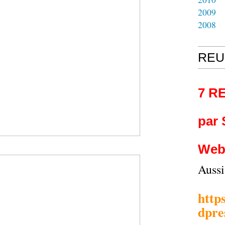
2009
2008
REU
7 R
par
Web
Auss
http
dpre