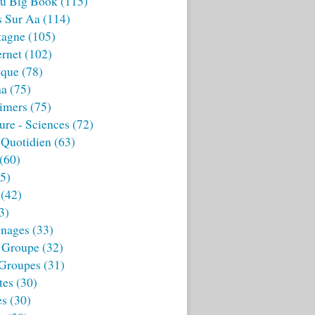
u Big Book
(115)
s Sur Aa
(114)
tagne
(105)
ernet
(102)
ique
(78)
aa
(75)
imers
(75)
ture - Sciences
(72)
 Quotidien
(63)
(60)
5)
(42)
3)
nages
(33)
 Groupe
(32)
 Groupes
(31)
tes
(30)
es
(30)