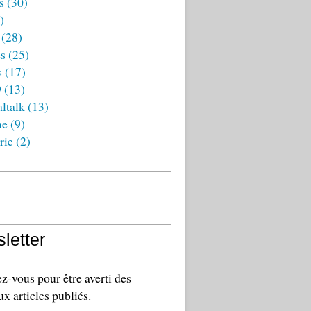
s
(30)
)
(28)
es
(25)
s
(17)
9
(13)
ltalk
(13)
ne
(9)
rie
(2)
letter
-vous pour être averti des
x articles publiés.