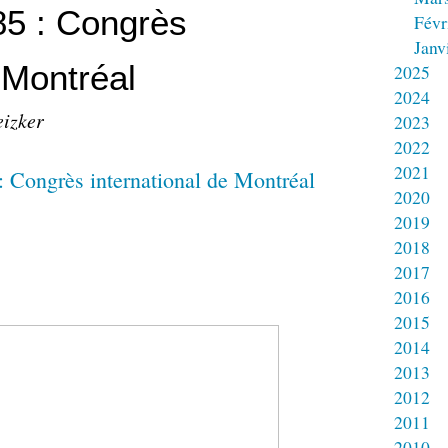
985 : Congrès
Févr
Janv
 Montréal
2025
2024
eizker
2023
2022
2021
2020
2019
2018
2017
2016
2015
2014
2013
2012
2011
2010