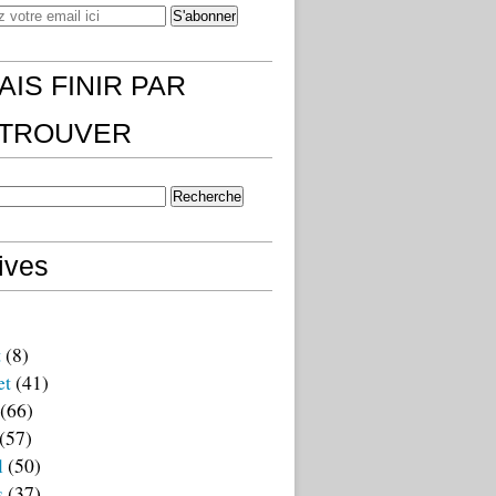
AIS FINIR PAR
)TROUVER
ives
t
(8)
et
(41)
(66)
(57)
l
(50)
s
(37)