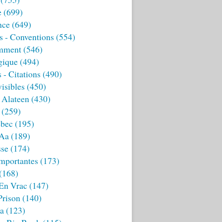
e
(699)
nce
(649)
s - Conventions
(554)
mment
(546)
gique
(494)
 - Citations
(490)
isibles
(450)
 Alateen
(430)
(259)
bec
(195)
 Aa
(189)
sse
(174)
mportantes
(173)
(168)
 En Vrac
(147)
Prison
(140)
ia
(123)