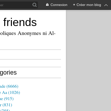
Connexion
+
Créer mon blog
 friends
ooliques Anonymes ni Al-
gories
nde
(6666)
e Aa
(1026)
ue
(915)
r
(831)
(755)