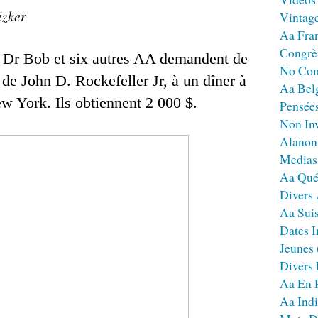
izker
Vintag
Aa Fra
Congrè
, Dr Bob et six autres AA demandent de
No Co
 de John D. Rockefeller Jr, à un dîner à
Aa Bel
w York. Ils obtiennent 2 000 $.
Pensées
Non Inv
Alanon
Medias
Aa Qué
Divers
Aa Sui
Dates I
Jeunes
Divers
Aa En 
Aa Ind