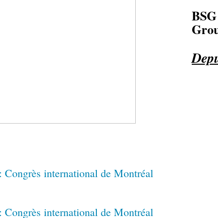
BSG
Grou
Depu