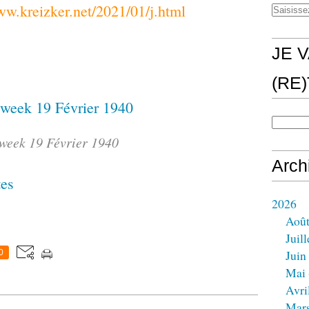
ww.kreizker.net/2021/01/j.html
JE V
(RE
week 19 Février 1940
Arch
tes
2026
Aoû
Juill
Juin
0
Mai
Avri
Mar