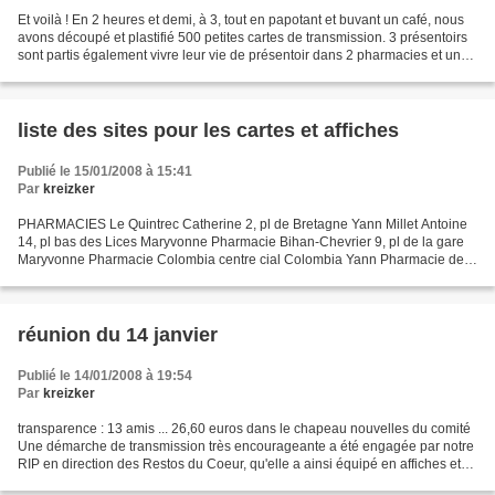
Et voilà ! En 2 heures et demi, à 3, tout en papotant et buvant un café, nous
avons découpé et plastifié 500 petites cartes de transmission. 3 présentoirs
sont partis également vivre leur vie de présentoir dans 2 pharmacies et un
centre social ! La transmission,...
liste des sites pour les cartes et affiches
Publié le 15/01/2008 à 15:41
Par
kreizker
PHARMACIES Le Quintrec Catherine 2, pl de Bretagne Yann Millet Antoine
14, pl bas des Lices Maryvonne Pharmacie Bihan-Chevrier 9, pl de la gare
Maryvonne Pharmacie Colombia centre cial Colombia Yann Pharmacie de
la Monnaie 13, rue de la Monnaie Michelle...
réunion du 14 janvier
Publié le 14/01/2008 à 19:54
Par
kreizker
transparence : 13 amis ... 26,60 euros dans le chapeau nouvelles du comité
Une démarche de transmission très encourageante a été engagée par notre
RIP en direction des Restos du Coeur, qu'elle a ainsi équipé en affiches et
cartes. Magaly va peut être...