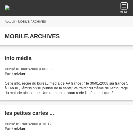
MENU
Accueil
» MOBILE.ARCHIVES
MOBILE.ARCHIVES
info média
Publié le 30/01/2008 à 06:03
Par
kreizker
Cette info, reçue du bureau média de AA france : " le 30/01/2008 sur france 5
à 14h30 , l'émission"le journal de la sante" va traiter du thème de l'entourage
du malade alcoolique. Une reunion al-anon a été filmée ainsi que 2
témoignages en respectant...
les petites cartes ...
Publié le 19/01/2008 à 16:12
Par
kreizker