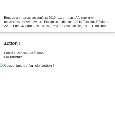
Ведомость пожертвований за 2010 год. от групп АА, структур
обслуживания АА, личные. Etat des contributions 2010 Total des Régions
AA 131 des 377 groupes russes (32%) ont versé de l'argent aux structures
du mouvement Total : 326 537 roubles (euro 8 041)...
action !
Publié le 24/09/2008 à 16:23
Par
kreizker