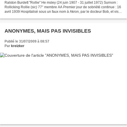
Ralston Burdett "Rollie" He msley (24 juin 1907 - 31 juillet 1972) Surnom :
Rollicking Rollie (sic) 77° membre AA Premier jour de sobriété continue : 16
avril 1939 Hospitalisé sous un faux nom à Akron, par le docteur Bob, et visité
par 40 membres AA Devait...
ANONYMES, MAIS PAS INVISIBLES
Publié le 31/07/2009 à 08:57
Par
kreizker