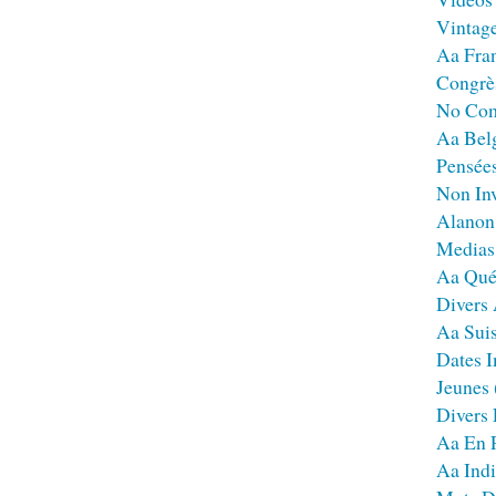
Vintag
Aa Fra
Congrè
No Co
Aa Bel
Pensées
Non Inv
Alanon
Medias
Aa Qué
Divers
Aa Sui
Dates I
Jeunes
Divers
Aa En 
Aa Ind