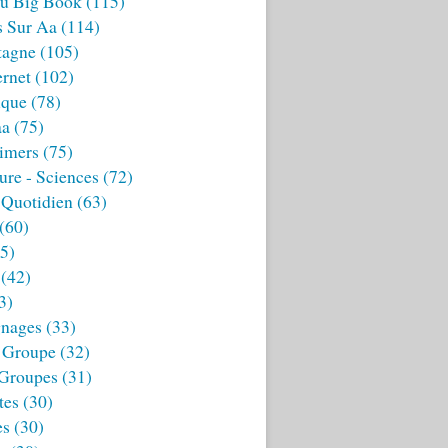
u Big Book
(115)
s Sur Aa
(114)
tagne
(105)
ernet
(102)
ique
(78)
aa
(75)
imers
(75)
ture - Sciences
(72)
 Quotidien
(63)
(60)
5)
(42)
3)
nages
(33)
 Groupe
(32)
 Groupes
(31)
tes
(30)
es
(30)