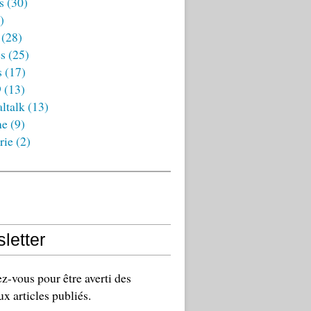
s
(30)
)
(28)
es
(25)
s
(17)
9
(13)
ltalk
(13)
ne
(9)
rie
(2)
letter
-vous pour être averti des
x articles publiés.