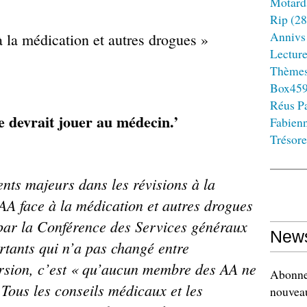
Motard
Rip
(28
Annivs
la médication et autres drogues »
Lectur
Thème
Box45
Réus Pa
devrait jouer au médecin.’
Fabien
Trésore
nts majeurs dans les révisions à la
A face à la médication et autres
drogues
par la Conférence des
Services généraux
News
rtants qui n’a pas
changé entre
rsion, c’est « qu’aucun
membre des AA ne
Abonnez
 Tous les conseils
médicaux et les
nouveau