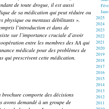
ndant de toute drogue, il est aussi
Févr
lique de sa médication qui peut réduire ou
Janv
2025
s physique ou mentaux débilitants ».
2024
ompris l’introduction et dans de
2023
siste sur l’importance cruciale d’avoir
2022
 coopération entre les membres des AA
qui
2021
2020
onnance médicale pour des problèmes
de
2019
s qui prescrivent cette
médication.
2018
2017
2016
2015
2014
2013
a brochure comporte des décisions
2012
us avons demandé à un groupe de
2011
2010