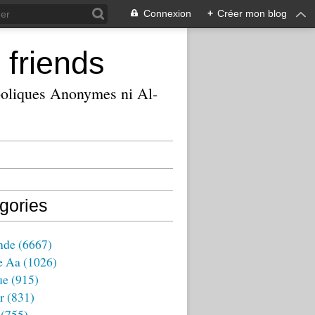
Connexion
+
Créer mon blog
 friends
ooliques Anonymes ni Al-
gories
nde
(6667)
e Aa
(1026)
ue
(915)
r
(831)
(755)