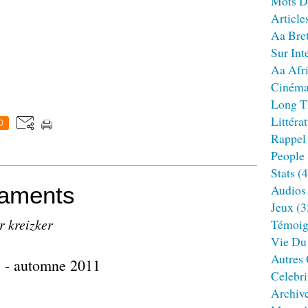
Mots D
Article
Aa Bre
Sur Int
Aa Afr
Ciném
Long T
Littéra
0
Rappel
People
Stats
(4
caments
Audios
Jeux
(3
r kreizker
Témoig
Vie Du
Autres
3 - automne 2011
Celebri
Archiv