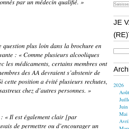
 donnés par un médecin
qualifié. »
JE V
(RE
e question plus loin dans la brochure
en
ivante : « Comme plusieurs
alcooliques
vec les médicaments, certains
membres ont
Arch
 membres des AA
devraient s’abstenir de
 cette position
a évité plusieurs rechutes,
2026
ésastreux
chez d’autres personnes. »
Aoû
Juill
Juin
Mai
e : « Il est également clair [par
Avri
auvais de permettre ou d’encourager un
Mar