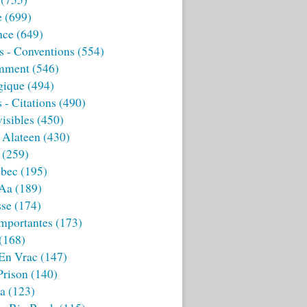
e
(699)
nce
(649)
s - Conventions
(554)
mment
(546)
gique
(494)
 - Citations
(490)
isibles
(450)
 Alateen
(430)
(259)
bec
(195)
 Aa
(189)
sse
(174)
mportantes
(173)
(168)
 En Vrac
(147)
Prison
(140)
ia
(123)