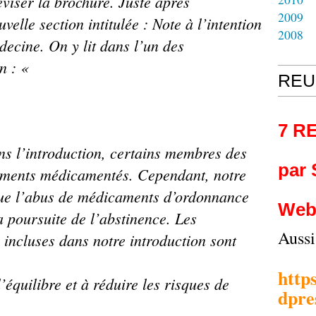
viser la brochure. Juste après
2009
uvelle section intitulée : Note à l’intention
2008
decine. On y lit dans l’un des
n : «
REU
7 R
s l’introduction,
certains membres des
par
ements
médicamentés. Cependant, notre
ue
l’abus de médicaments d’ordonnance
Web
a poursuite de l’abstinence. Les
Auss
incluses dans notre introduction sont
http
équilibre et à réduire les risques de
dpre