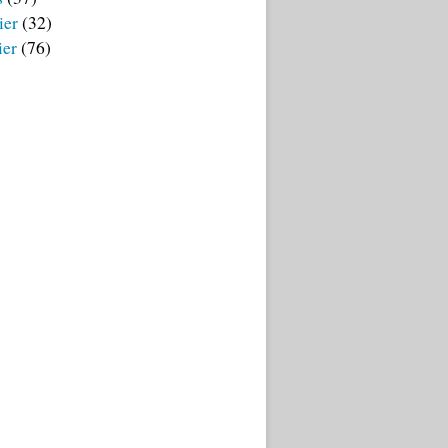
ier
(32)
ier
(76)