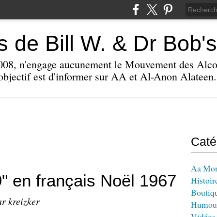
 de Bill W. & Dr Bob's
 2008, n'engage aucunement le Mouvement des Alc
bjectif est d'informer sur AA et Al-Anon Alateen.
Caté
Aa Mo
9" en français Noël 1967
Histoir
Boutiq
ar kreizker
Humou
Vidéos