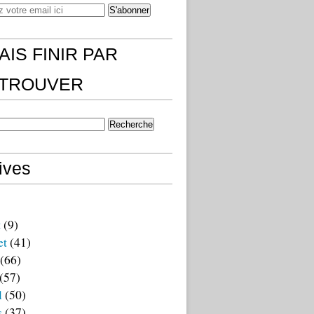
AIS FINIR PAR
)TROUVER
ives
t
(9)
et
(41)
(66)
(57)
l
(50)
s
(37)