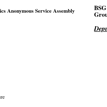
BSG
lics Anonymous Service Assembly
Grou
Depu
ure