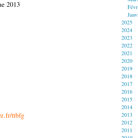
Févr
Janv
2025
2024
2023
2022
2021
2020
2019
2018
2017
2016
2015
2014
0z.fr/ttbfg
2013
2012
2011
2010