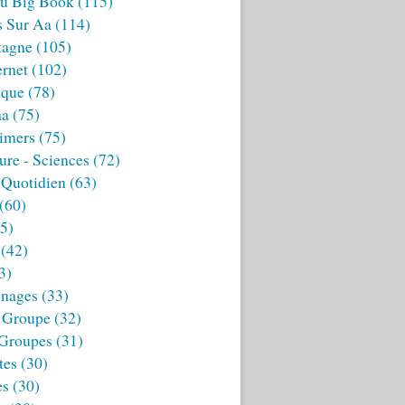
u Big Book
(115)
s Sur Aa
(114)
tagne
(105)
ernet
(102)
ique
(78)
aa
(75)
imers
(75)
ture - Sciences
(72)
 Quotidien
(63)
(60)
5)
(42)
3)
nages
(33)
 Groupe
(32)
 Groupes
(31)
tes
(30)
es
(30)