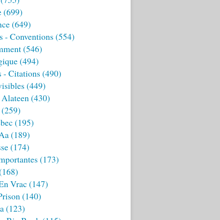
e
(699)
nce
(649)
s - Conventions
(554)
mment
(546)
gique
(494)
 - Citations
(490)
isibles
(449)
 Alateen
(430)
(259)
bec
(195)
 Aa
(189)
sse
(174)
mportantes
(173)
(168)
 En Vrac
(147)
Prison
(140)
ia
(123)