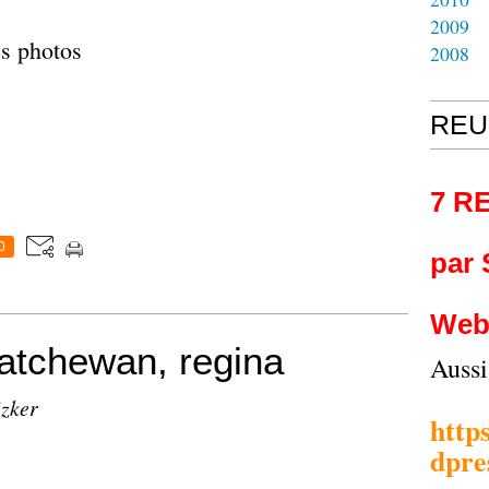
2009
s photos
2008
REU
7 R
0
par
Web
tchewan, regina
Auss
izker
http
dpre