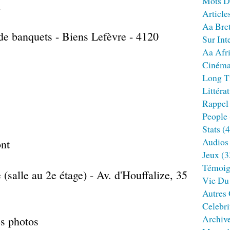
Mots D
Article
Aa Bre
de banquets - Biens Lefèvre - 4120
Sur Int
Aa Afr
Ciném
Long T
Littéra
Rappel
People
Stats
(4
Audios
Jeux
(3
Témoig
(salle au 2e étage) - Av. d'Houffalize, 35
Vie Du
Autres
Celebri
Archiv
s photos