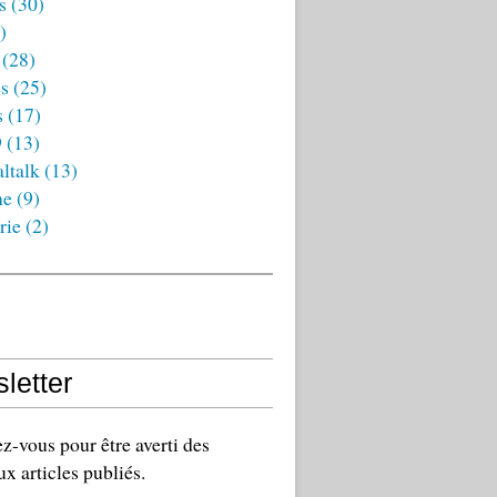
s
(30)
)
(28)
es
(25)
s
(17)
9
(13)
ltalk
(13)
ne
(9)
rie
(2)
letter
-vous pour être averti des
x articles publiés.