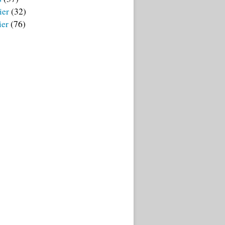
ier
(32)
ier
(76)