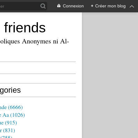
Connexion
+
Créer mon blog
 friends
ooliques Anonymes ni Al-
gories
nde
(6666)
e Aa
(1026)
ue
(915)
r
(831)
(755)