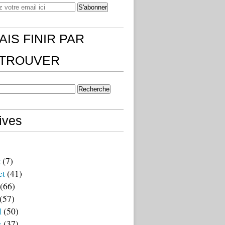
AIS FINIR PAR
)TROUVER
ives
t
(7)
et
(41)
(66)
(57)
l
(50)
s
(37)