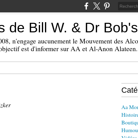
 de Bill W. & Dr Bob's
 2008, n'engage aucunement le Mouvement des Alc
bjectif est d'informer sur AA et Al-Anon Alateen.
Caté
izker
Aa Mo
Histoir
Boutiq
Humou
Vidéos