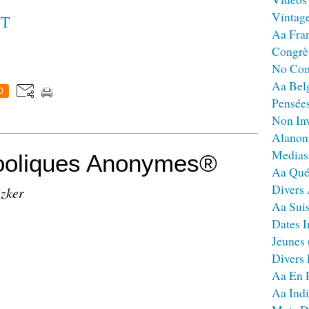
Vintag
T
Aa Fra
Congrè
No Co
Aa Bel
0
Pensées
Non Inv
Alanon
Medias
oliques Anonymes®
Aa Qué
Divers
izker
Aa Sui
Dates I
Jeunes
Divers
Aa En 
Aa Ind