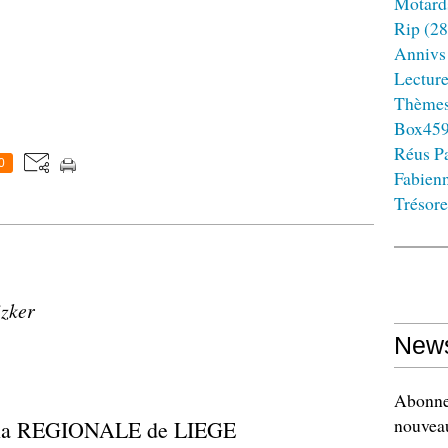
Motard
Rip
(28
Annivs
Lectur
Thème
Box45
Réus Pa
0
Fabien
Trésore
izker
News
Abonnez
nouveau
la REGIONALE de LIEGE