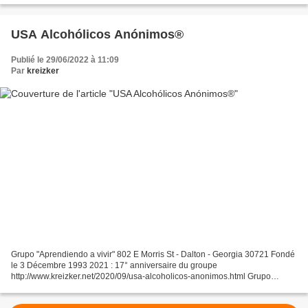
USA Alcohólicos Anónimos®
Publié le 29/06/2022 à 11:09
Par
kreizker
Grupo "Aprendiendo a vivir" 802 E Morris St - Dalton - Georgia 30721 Fondé
le 3 Décembre 1993 2021 : 17° anniversaire du groupe
http://www.kreizker.net/2020/09/usa-alcoholicos-anonimos.html Grupo
"Volver a Nacer" 421 Elysian Fields Rd - Nashville - Tennessee...