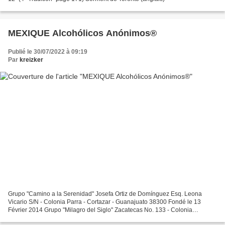
MEXIQUE Alcohólicos Anónimos®
Publié le 30/07/2022 à 09:19
Par
kreizker
Grupo "Camino a la Serenidad" Josefa Ortiz de Domínguez Esq. Leona
Vicario S/N - Colonia Parra - Cortazar - Guanajuato 38300 Fondé le 13
Février 2014 Grupo "Milagro del Siglo" Zacatecas No. 133 - Colonia
Chapingo - Cortazar- Guanajuato 38317 Fondé le...