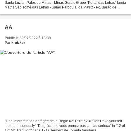
Santa Luzia - Patos de Minas - Minas Gerais Grupo "Portal das Letras" Igreja
Matriz São Tomé das Letras - Salão Paroquial da Matriz - Pç. Barão de
Alfenas, 10 - Centro - São Thomé...
AA
Publié le 30/07/2022 à 13:39
Par
kreizker
"Une interprétation abrégée de la Règle 62" Rule 62 = "Don't take yourself
too damn seriously" "De grâce, ne vous prenez pas tant au sérieux" in "12 et
12" (4° Tradition" page 171) Serment de Toronto (anglais)