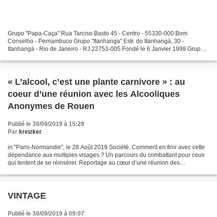
Grupo "Papa-Caça" Rua Tarciso Basto 45 - Centro - 55330-000 Bom
Conselho - Pernambuco Grupo "Itanhanga" Estr. do Itanhangá, 30 -
Itanhangá - Rio de Janeiro - RJ 22753-005 Fondé le 6 Janvier 1998 Grupo
"Rio Novo" Rua do Alecrim 20 - Rio Novo - 57070-000...
« L’alcool, c’est une plante carnivore » : au
coeur d’une réunion avec les Alcooliques
Anonymes de Rouen
Publié le 30/09/2019 à 15:29
Par
kreizker
in "Paris-Normandie", le 28 Août 2019 Société. Comment en finir avec cette
dépendance aux multiples visages ? Un parcours du combattant pour ceux
qui tentent de se réinsérer. Reportage au cœur d’une réunion des
Alcooliques Anonymes. «Quand j’étais invité...
VINTAGE
Publié le 30/09/2019 à 09:07