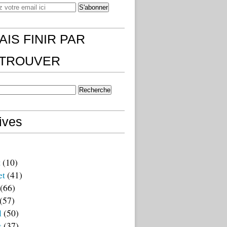
AIS FINIR PAR
)TROUVER
ives
t
(10)
et
(41)
(66)
(57)
l
(50)
s
(37)