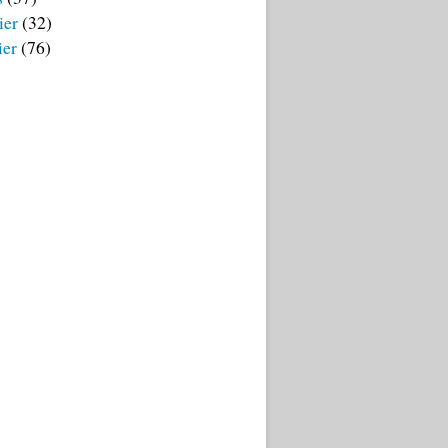
ier
(32)
ier
(76)