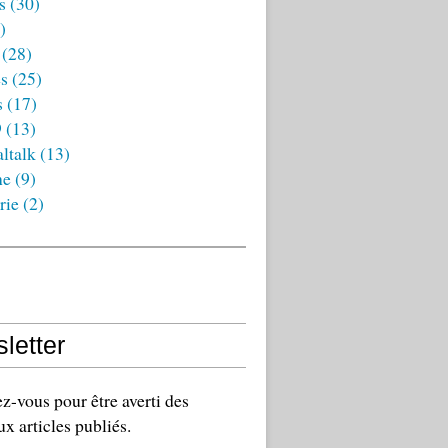
s
(30)
)
(28)
es
(25)
s
(17)
9
(13)
ltalk
(13)
ne
(9)
rie
(2)
letter
-vous pour être averti des
x articles publiés.