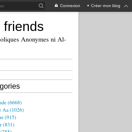
Connexion
+
Créer mon blog
 friends
ooliques Anonymes ni Al-
gories
nde
(6668)
e Aa
(1026)
ue
(915)
r
(831)
(755)