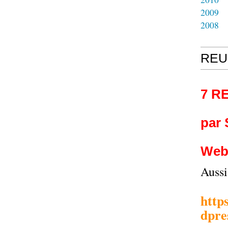
2009
2008
REU
7 R
par
Web
Auss
http
dpre