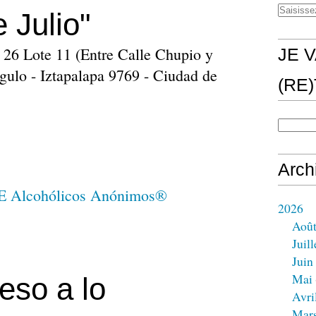
 Julio"
26 Lote 11 (Entre Calle Chupio y
JE V
gulo - Iztapalapa 9769 - Ciudad de
(RE
Arch
2026
Aoû
Juill
Juin
Mai
eso a lo
Avri
Mar