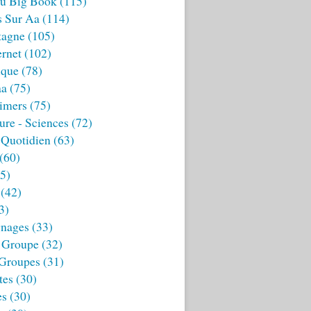
u Big Book
(115)
s Sur Aa
(114)
tagne
(105)
ernet
(102)
ique
(78)
aa
(75)
imers
(75)
ture - Sciences
(72)
 Quotidien
(63)
(60)
5)
(42)
3)
nages
(33)
 Groupe
(32)
 Groupes
(31)
tes
(30)
es
(30)