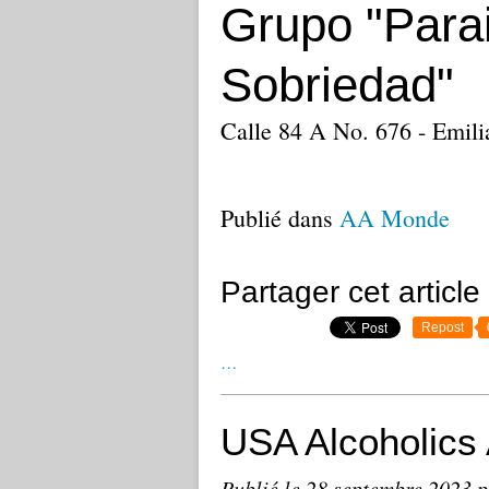
Grupo "Parai
Sobriedad"
Calle 84 A No. 676 - Emili
Publié dans
AA Monde
Partager cet article
Repost
…
USA Alcoholic
Publié le
28 septembre 2023
p