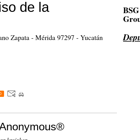
so de la
BSG
Grou
Depu
ano Zapata - Mérida 97297 - Yucatán
0
s Anonymous®
ar kreizker