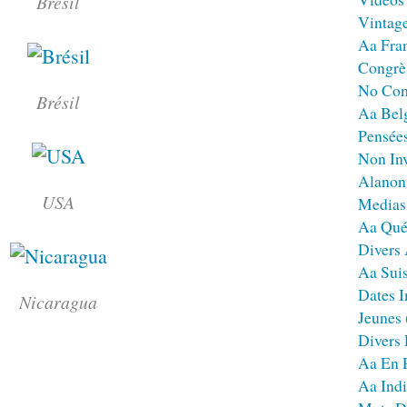
Brésil
Vintag
Aa Fra
Congrè
No Co
Brésil
Aa Bel
Pensées
Non Inv
Alanon
USA
Medias
Aa Qué
Divers
Aa Sui
Dates I
Nicaragua
Jeunes
Divers
Aa En 
Aa Ind