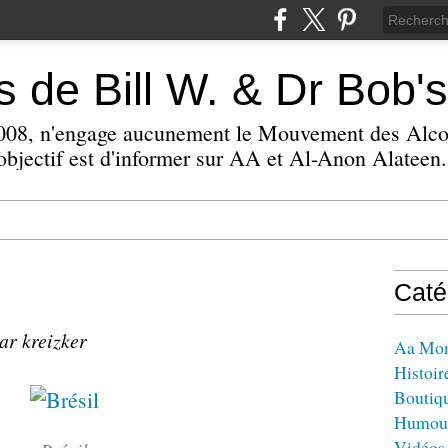
 de Bill W. & Dr Bob's
 2008, n'engage aucunement le Mouvement des Alc
bjectif est d'informer sur AA et Al-Anon Alateen.
Caté
ar kreizker
Aa Mo
Histoir
Boutiq
Humou
Vidéos