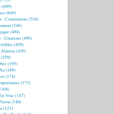
e
(699)
nce
(649)
s - Conventions
(554)
mment
(546)
gique
(494)
 - Citations
(490)
isibles
(450)
 Alateen
(430)
(259)
bec
(195)
 Aa
(189)
sse
(174)
mportantes
(173)
(168)
 En Vrac
(147)
Prison
(140)
ia
(123)