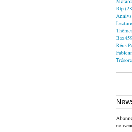
Motard
Rip
(28
Annivs
Lectur
Thème
Box45
Réus Pa
Fabien
Trésore
News
Abonnez
nouveau