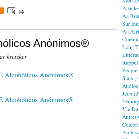
Mots D
Article
0
Aa Bre
Sur Int
Aa Afr
Ciném
ólicos Anónimos®
Long T
Littéra
ar kreizker
Rappel
People
Stats
(4
Audios
Jeux
(3
Témoig
Vie Du
Autres
Celebri
Archiv