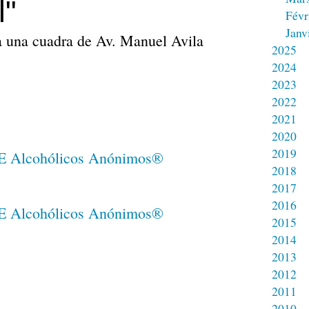
l"
Févr
Janv
 a una cuadra de Av. Manuel Avila
2025
2024
2023
2022
2021
2020
2019
2018
2017
2016
2015
2014
2013
2012
2011
2010