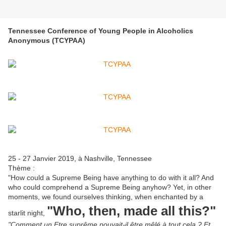
Tennessee Conference of Young People in Alcoholics
Anonymous (TCYPAA)
25 - 27 Janvier 2019, à Nashville, Tennessee
Thème :
"How could a Supreme Being have anything to do with it all? And
who could comprehend a Supreme Being anyhow? Yet, in other
moments, we found ourselves thinking, when enchanted by a
"Who, then, made all this?"
starlit night,
"Comment un Etre suprême pouvait-il être mêlé à tout cela ? Et