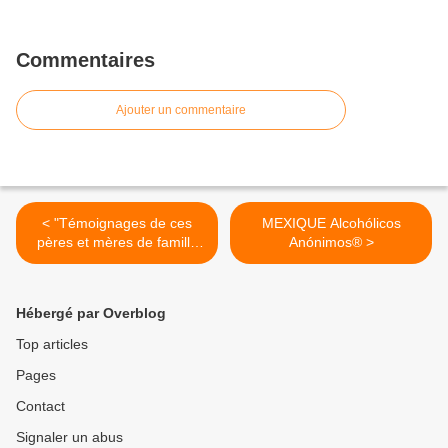
Commentaires
Ajouter un commentaire
< "Témoignages de ces
MEXIQUE Alcohólicos
pères et mères de famille
Anónimos® >
qui ont connu l'enfer de
l'alcool"
Hébergé par Overblog
Top articles
Pages
Contact
Signaler un abus