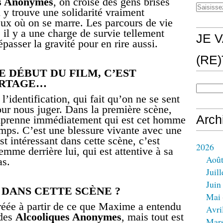
es Anonymes
, on croise des gens brisés
 y trouve une solidarité vraiment
ieux où on se marre. Les parcours de vie
 il y a une charge de survie tellement
JE V
passer la gravité pour en rire aussi.
(RE
E DÉBUT DU FILM, C’EST
ARTAGE…
l’identification, qui fait qu’on ne se sent
our nous juger. Dans la première scène,
Arch
omprenne immédiatement qui est cet homme
emps. C’est une blessure vivante avec une
st intéressant dans cette scène, c’est
2026
mme derrière lui, qui est attentive à sa
Aoû
as.
Juill
Juin
 DANS CETTE SCÈNE ?
Mai
réée à partir de ce que Maxime a entendu
Avri
 des
Alcooliques Anonymes
, mais tout est
Mar