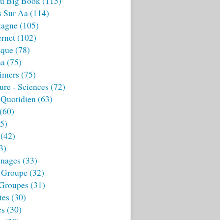
u Big Book
(115)
s Sur Aa
(114)
tagne
(105)
ernet
(102)
ique
(78)
aa
(75)
imers
(75)
ture - Sciences
(72)
 Quotidien
(63)
(60)
5)
(42)
3)
nages
(33)
 Groupe
(32)
 Groupes
(31)
tes
(30)
es
(30)