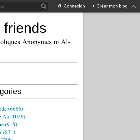
Connexion
+
Créer mon blog
 friends
ooliques Anonymes ni Al-
gories
nde
(6666)
e Aa
(1026)
ue
(915)
r
(831)
(755)