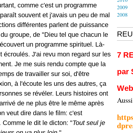
ourtant, comme c'est un programme
2009
2008
paraît souvent et j'avais un peu de mal
ctions différentes parlent de puissance
REU
du groupe, de "Dieu tel que chacun le
 découvert un programme spirituel. Là-
 écroulés. J'ai revu mon regard sur les
7 R
ment. Je me suis rendu compte que la
par
emps de travailler sur soi, d'être
ion, à l'écoute les uns des autres, ça
Web
rsonnes se révéler. Leurs histoires ont
Auss
arrivé de ne plus être le même après
n veut dire dans le film: c'est
http
Comme le dit le dicton: "
Tout seul je
dpre
ieurs on va plus loin.
"