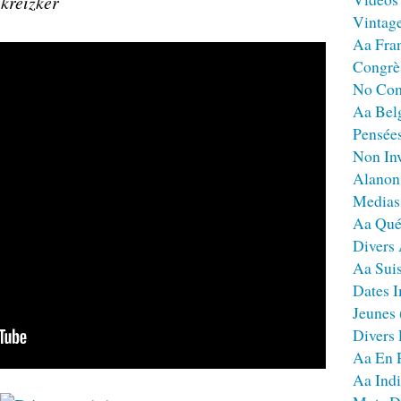
 kreizker
Vintag
Aa Fra
Congrè
No Co
Aa Bel
Pensées
Non Inv
Alanon
Medias
Aa Qué
Divers
Aa Sui
Dates I
Jeunes
Divers
Aa En 
Aa Ind