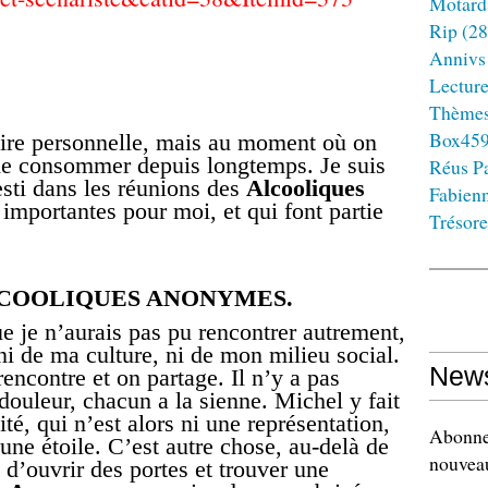
Motard
Rip
(28
Annivs
Lectur
Thème
Box45
toire personnelle, mais au moment où on
té de consommer depuis longtemps. Je suis
Réus Pa
esti dans les réunions des
Alcooliques
Fabien
s importantes pour moi, et qui font partie
Trésore
LCOOLIQUES ANONYMES.
ue je n’aurais pas pu rencontrer autrement,
ni de ma culture, ni de mon milieu social.
News
encontre et on partage. Il n’y a pas
douleur, chacun a la sienne. Michel y fait
ité, qui n’est alors ni une représentation,
Abonnez
une étoile. C’est autre chose, au-delà de
nouveau
t d’ouvrir des portes et trouver une