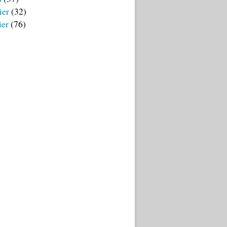
ier
(32)
ier
(76)