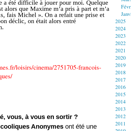
e a été difficile à jouer pour moi. Quelque
Févr
st alors que Maxime m’a pris à part et m’a
Janv
is, fais Michel ». On a refait une prise et
bon déclic, on était alors entré
2025
n.
2024
2023
2022
2021
2020
2019
es.fr/loisirs/cinema/2751705-francois-
2018
ques/
2017
2016
2015
2014
2013
2012
é, vous, à vous en sortir ?
2011
lcooliques Anonymes
ont été une
2010