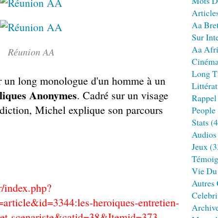
Mots D
Article
Aa Bre
Sur Int
Aa Afr
Réunion AA
Ciném
Long T
ur un long monologue d'un homme à un
Littéra
liques Anonymes
. Cadré sur un visage
Rappel
diction, Michel explique son parcours
People
Stats
(4
Audios
Jeux
(3
Témoig
Vie Du
Autres
r/index.php?
Celebri
rticle&id=3344:les-heroiques-entretien-
Archiv
r-et-scenariste&catid=38&Itemid=373