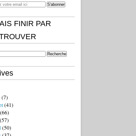
AIS FINIR PAR
)TROUVER
ives
t
(7)
et
(41)
(66)
(57)
l
(50)
s
(37)