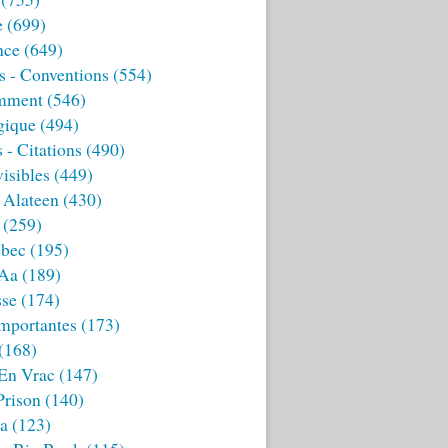
e
(699)
nce
(649)
s - Conventions
(554)
mment
(546)
gique
(494)
 - Citations
(490)
isibles
(449)
 Alateen
(430)
(259)
bec
(195)
 Aa
(189)
sse
(174)
mportantes
(173)
(168)
 En Vrac
(147)
Prison
(140)
ia
(123)