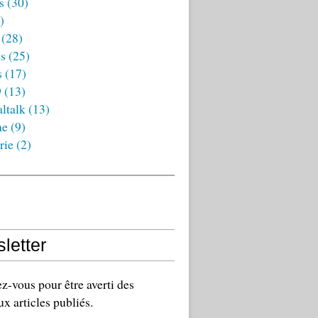
s
(30)
)
(28)
es
(25)
s
(17)
9
(13)
ltalk
(13)
ne
(9)
rie
(2)
letter
-vous pour être averti des
x articles publiés.