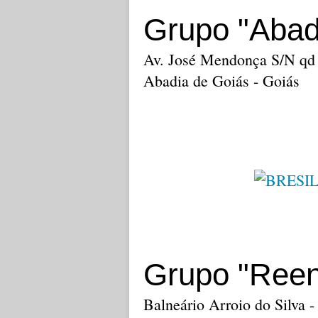
Grupo "Abad
Av. José Mendonça S/N qd 
Abadia de Goiás - Goiás
Grupo "Reen
Balneário Arroio do Silva -