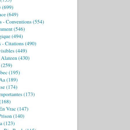
e
(699)
nce
(649)
s - Conventions
(554)
mment
(546)
gique
(494)
 - Citations
(490)
isibles
(449)
 Alateen
(430)
(259)
bec
(195)
 Aa
(189)
sse
(174)
mportantes
(173)
(168)
 En Vrac
(147)
Prison
(140)
ia
(123)