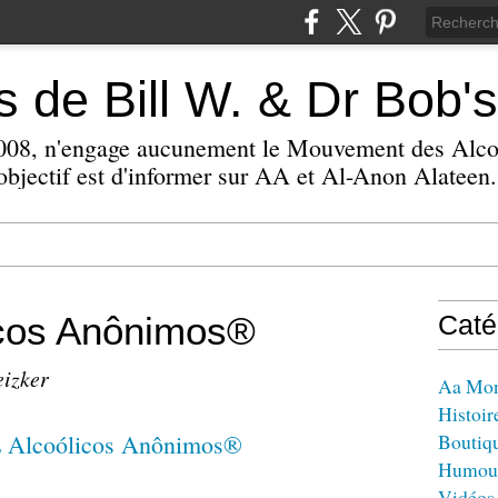
 de Bill W. & Dr Bob's
 2008, n'engage aucunement le Mouvement des Alc
bjectif est d'informer sur AA et Al-Anon Alateen.
icos Anônimos®
Caté
eizker
Aa Mo
Histoir
Boutiq
Humou
Vidéos