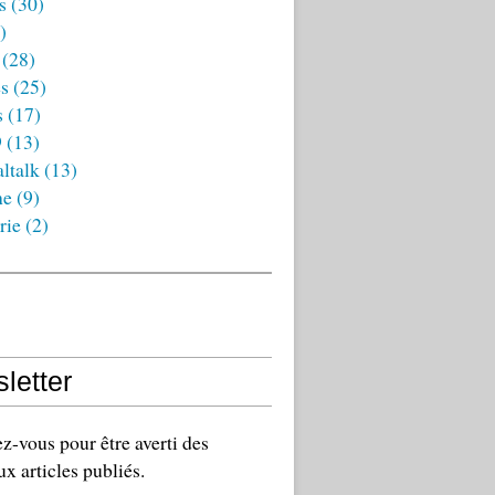
s
(30)
)
(28)
es
(25)
s
(17)
9
(13)
ltalk
(13)
ne
(9)
rie
(2)
letter
-vous pour être averti des
x articles publiés.