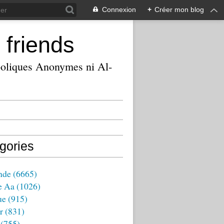
Connexion
+
Créer mon blog
 friends
ooliques Anonymes ni Al-
gories
nde
(6665)
e Aa
(1026)
ue
(915)
r
(831)
(755)