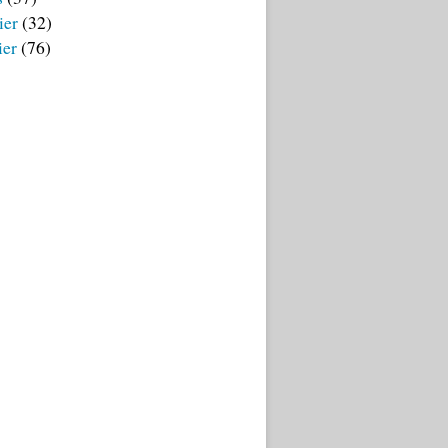
ier
(32)
ier
(76)