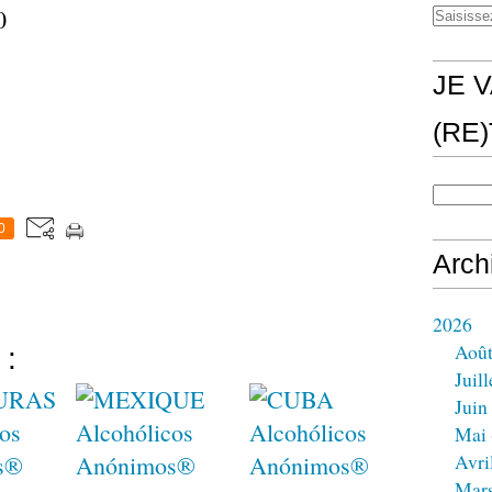
0
JE V
(RE
0
Arch
2026
Aoû
 :
Juill
Juin
Mai
Avri
Mar