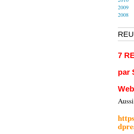
2009
2008
REU
7 R
par
Web
Auss
http
dpre