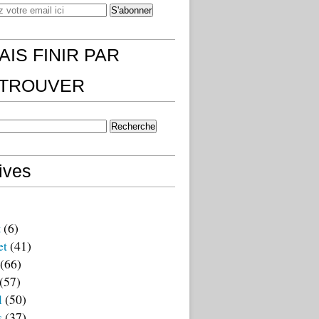
AIS FINIR PAR
)TROUVER
ives
t
(6)
et
(41)
(66)
(57)
l
(50)
s
(37)