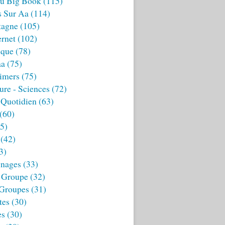
u Big Book
(115)
s Sur Aa
(114)
tagne
(105)
ernet
(102)
ique
(78)
aa
(75)
imers
(75)
ture - Sciences
(72)
 Quotidien
(63)
(60)
5)
(42)
3)
nages
(33)
 Groupe
(32)
 Groupes
(31)
tes
(30)
es
(30)