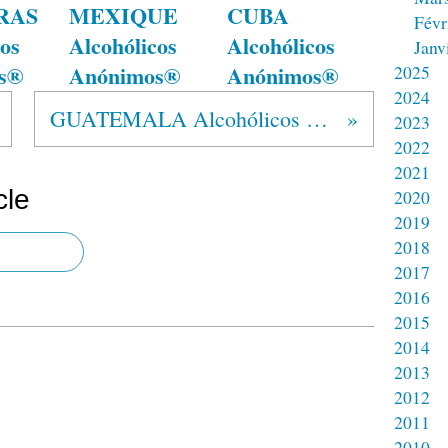
RAS
MEXIQUE
CUBA
Févr
os
Alcohólicos
Alcohólicos
Janv
s®
Anónimos®
Anónimos®
2025
2024
GUATEMALA Alcohólicos Anónimos®
2023
2022
2021
cle
2020
2019
2018
2017
2016
2015
2014
2013
2012
2011
2010