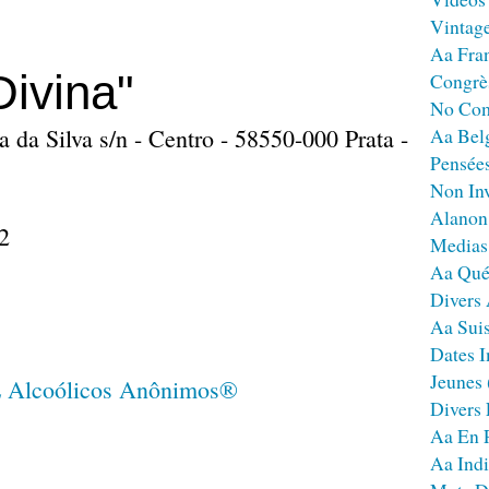
Vintag
Aa Fra
ivina"
Congrè
No Co
 da Silva s/n - Centro - 58550-000 Prata -
Aa Bel
Pensées
Non Inv
Alanon
2
Medias
Aa Qué
Divers
Aa Sui
Dates I
Jeunes
Divers
Aa En 
Aa Ind