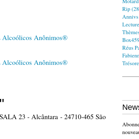
Motard
Rip
(28
Annivs
Lectur
Thème
Box45
Réus Pa
Fabien
Trésore
"
News
º SALA 23 - Alcântara - 24710-465 São
Abonnez
nouveau