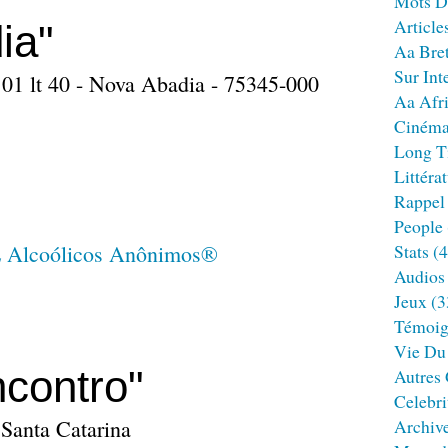
Mots D
Article
ia"
Aa Bre
Sur Int
01 lt 40 - Nova Abadia - 75345-000
Aa Afr
Ciném
Long T
Littéra
Rappel
People
Stats
(4
Audios
Jeux
(3
Témoig
Vie Du
contro"
Autres
Celebri
 Santa Catarina
Archiv