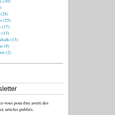
s
(30)
)
(28)
es
(25)
s
(17)
9
(13)
ltalk
(13)
ne
(9)
rie
(2)
letter
-vous pour être averti des
x articles publiés.