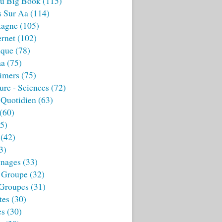
u Big Book
(115)
s Sur Aa
(114)
tagne
(105)
ernet
(102)
ique
(78)
aa
(75)
imers
(75)
ture - Sciences
(72)
 Quotidien
(63)
(60)
5)
(42)
3)
nages
(33)
 Groupe
(32)
 Groupes
(31)
tes
(30)
es
(30)