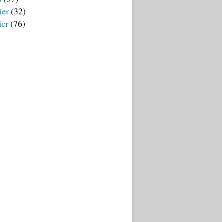
ier
(32)
ier
(76)