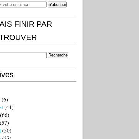
AIS FINIR PAR
)TROUVER
ives
t
(6)
et
(41)
(66)
(57)
l
(50)
s
(37)