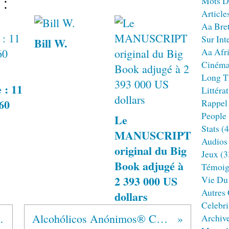
Mots D
 :
Article
Aa Bre
Sur Int
Bill W.
Aa Afr
Ciném
Long T
 : 11
Littéra
960
Rappel
People
Le
Stats
(4
MANUSCRIPT
Audios
original du Big
Jeux
(3
Book adjugé à
Témoig
2 393 000 US
Vie Du
Autres
dollars
Celebri
Anónimos®
Alcohólicos Anónimos® Centroamérica
Archiv