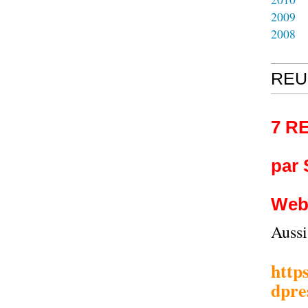
2009
2008
REU
7 R
par
Web
Auss
http
dpre