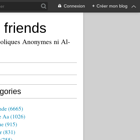
Connexion
+
Créer mon blog
 friends
ooliques Anonymes ni Al-
gories
nde
(6665)
e Aa
(1026)
ue
(915)
r
(831)
(755)