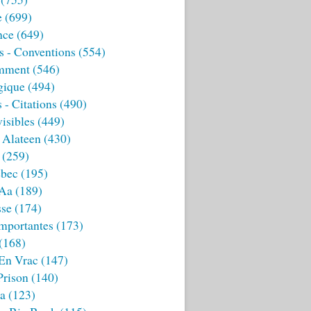
e
(699)
nce
(649)
s - Conventions
(554)
mment
(546)
gique
(494)
 - Citations
(490)
isibles
(449)
 Alateen
(430)
(259)
bec
(195)
 Aa
(189)
sse
(174)
mportantes
(173)
(168)
 En Vrac
(147)
Prison
(140)
ia
(123)