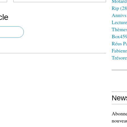
Motard
Rip
(28
Annivs
cle
Lectur
Thème
Box45
Réus Pa
Fabien
Trésore
News
Abonnez
nouveau