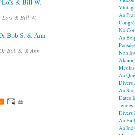
Vintag
Aa Fra
Loïs & Bill W.
Congrè
No Co
Aa Bel
Pensées
Dr Bob S. & Ann
Non Inv
Alanon
Medias
Aa Qué
Divers
Aa Sui
Dates I
0
Jeunes
Divers
Aa En 
Aa Ind