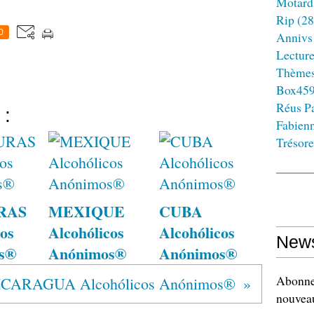
Motard
Rip
(28
0
Annivs
Lectur
Thème
Box45
Réus Pa
 :
Fabien
Trésore
RAS
MEXIQUE
CUBA
os
Alcohólicos
Alcohólicos
News
s®
Anónimos®
Anónimos®
Abonnez
ICARAGUA Alcohólicos Anónimos®
nouveau