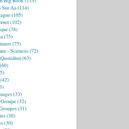
u Big Book
(115)
s Sur Aa
(114)
tagne
(105)
ernet
(102)
ique
(78)
aa
(75)
imers
(75)
ture - Sciences
(72)
 Quotidien
(63)
(60)
5)
(42)
3)
nages
(33)
 Groupe
(32)
 Groupes
(31)
tes
(30)
es
(30)