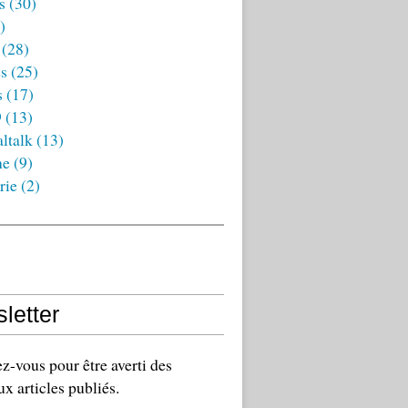
s
(30)
)
(28)
es
(25)
s
(17)
9
(13)
ltalk
(13)
ne
(9)
rie
(2)
letter
-vous pour être averti des
x articles publiés.