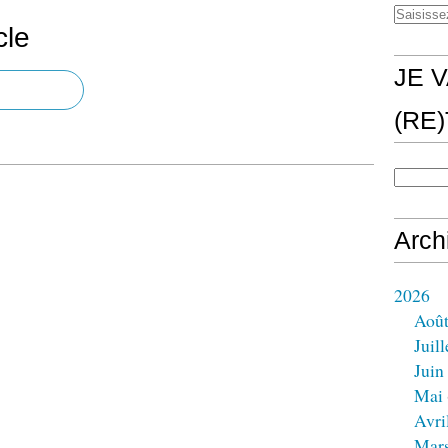
cle
JE V
(RE
Arch
2026
Aoû
Juill
Juin
Mai
Avri
Mar