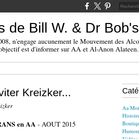
 de Bill W. & Dr Bob's
 2008, n'engage aucunement le Mouvement des Alc
bjectif est d'informer sur AA et Al-Anon Alateen.
viter Kreizker...
Caté
eizker
Aa Mo
Histoir
RANS en AA
- AOUT 2015
Boutiq
Humou
Vidéos