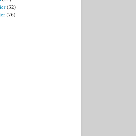
ier
(32)
ier
(76)