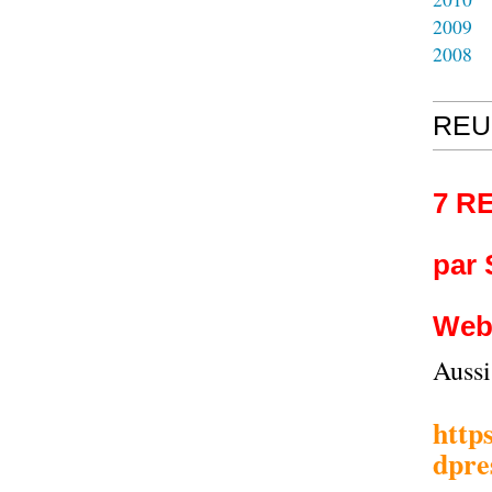
2009
2008
REU
7 R
par
Web
Auss
http
dpre