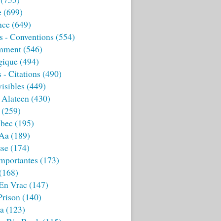
e
(699)
nce
(649)
s - Conventions
(554)
mment
(546)
gique
(494)
 - Citations
(490)
isibles
(449)
 Alateen
(430)
(259)
bec
(195)
 Aa
(189)
sse
(174)
mportantes
(173)
(168)
 En Vrac
(147)
Prison
(140)
ia
(123)