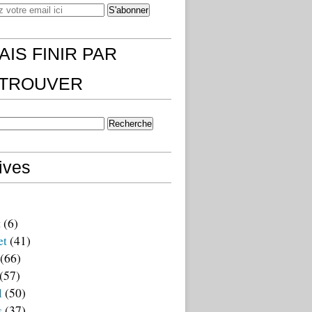
AIS FINIR PAR
)TROUVER
ives
t
(6)
et
(41)
(66)
(57)
l
(50)
s
(37)