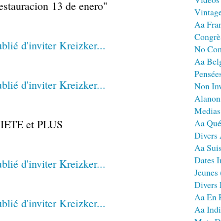
estauracion 13 de enero"
Vintag
Aa Fra
Congrè
No Co
Aa Bel
Pensées
Non Inv
Alanon
Medias
IETE et PLUS
Aa Qué
Divers
Aa Sui
Dates I
Jeunes
Divers
Aa En 
Aa Ind