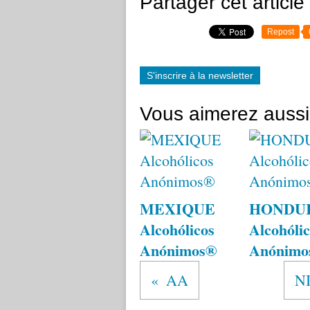
Partager cet article
Repost
S'inscrire à la newsletter
Vous aimerez aussi
MEXIQUE
HONDU
Alcohólicos
Alcohólic
Anónimos®
Anónimo
AA
N