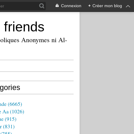
Connexion
+
Créer mon blog
 friends
ooliques Anonymes ni Al-
gories
nde
(6665)
e Aa
(1026)
ue
(915)
r
(831)
(755)