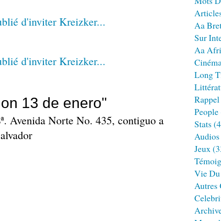
Mots D
Article
Aa Bre
Sur Int
Aa Afr
Ciném
Long T
Littéra
Rappel
on 13 de enero"
People
ª. Avenida Norte No. 435, contiguo a
Stats
(4
Salvador
Audios
Jeux
(3
Témoig
Vie Du
Autres
Celebri
Archiv