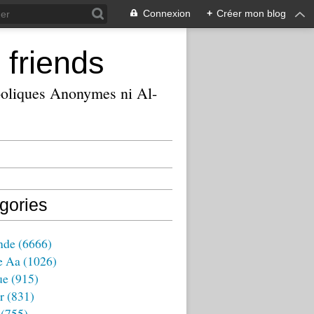
Connexion
+
Créer mon blog
 friends
ooliques Anonymes ni Al-
gories
nde
(6666)
e Aa
(1026)
ue
(915)
r
(831)
(755)