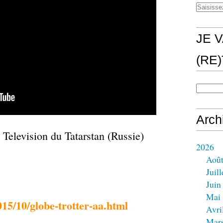
JE V
(RE
Arch
 Television du Tatarstan (Russie)
2026
Aoû
Juill
Juin
Mai
015/10/globe-trotter-aa.html
Avri
Mar