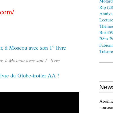
Motard
Rip
(28
.com/
Annivs
Lectur
Thème
Box45
Réus Pa
Fabien
Trésore
er, à Moscou avec son 1° livre
News
Abonnez
nouveau