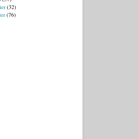
ier
(32)
ier
(76)