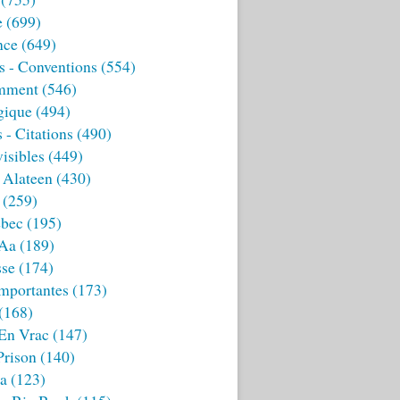
e
(699)
nce
(649)
s - Conventions
(554)
mment
(546)
gique
(494)
 - Citations
(490)
isibles
(449)
 Alateen
(430)
(259)
bec
(195)
 Aa
(189)
sse
(174)
mportantes
(173)
(168)
 En Vrac
(147)
Prison
(140)
ia
(123)