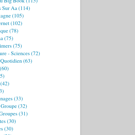
u Big Book
(115)
s Sur Aa
(114)
tagne
(105)
ernet
(102)
ique
(78)
aa
(75)
imers
(75)
ture - Sciences
(72)
 Quotidien
(63)
(60)
5)
(42)
3)
nages
(33)
 Groupe
(32)
 Groupes
(31)
tes
(30)
es
(30)