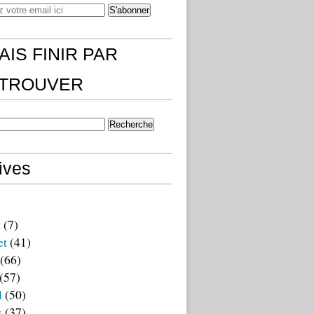
AIS FINIR PAR
)TROUVER
ives
t
(7)
et
(41)
(66)
(57)
l
(50)
s
(37)