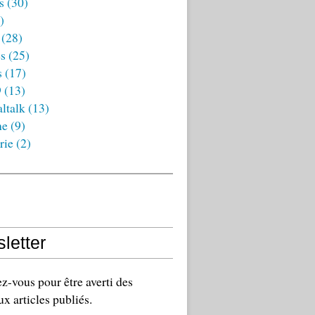
s
(30)
)
(28)
es
(25)
s
(17)
9
(13)
ltalk
(13)
ne
(9)
rie
(2)
letter
-vous pour être averti des
x articles publiés.