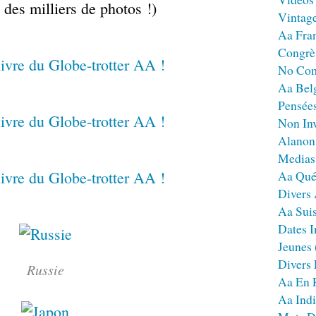
es milliers de photos !)
Vintag
Aa Fra
Congrè
No Co
Aa Bel
Pensées
Non Inv
Alanon
Medias
Aa Qué
Divers
Aa Sui
Dates I
Jeunes
Divers
Russie
Aa En 
Aa Ind