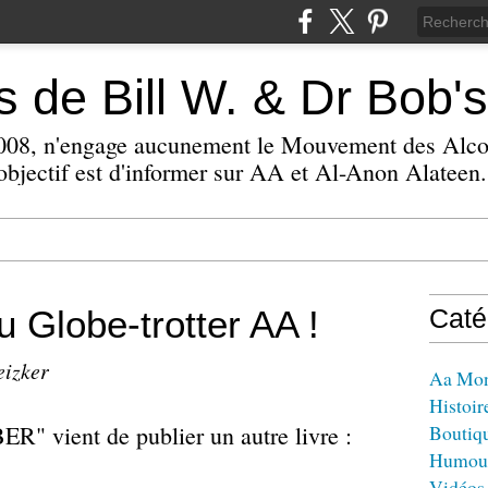
 de Bill W. & Dr Bob's
 2008, n'engage aucunement le Mouvement des Alc
bjectif est d'informer sur AA et Al-Anon Alateen.
u Globe-trotter AA !
Caté
eizker
Aa Mo
Histoir
" vient de publier un autre livre :
Boutiq
Humou
Vidéos