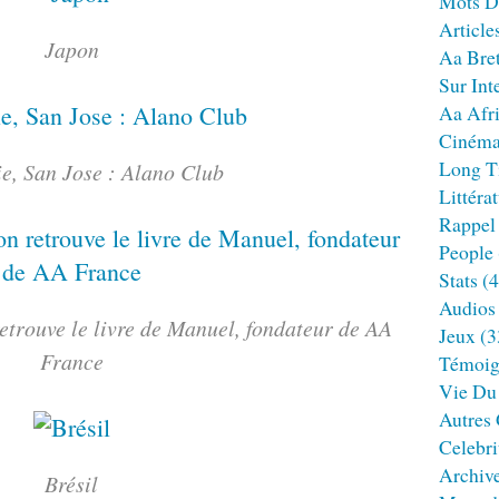
Mots D
Article
Japon
Aa Bre
Sur Int
Aa Afr
Ciném
Long T
ie, San Jose : Alano Club
Littéra
Rappel
People
Stats
(4
Audios
retrouve le livre de Manuel, fondateur de AA
Jeux
(3
France
Témoig
Vie Du
Autres
Celebri
Archiv
Brésil