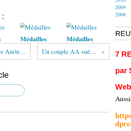
2009
2008
 :
REU
s
Médailles
Médailles
ECUADOR Alcohólicos Anónimos®
Un couple AA suédois ?
7 R
par
cle
Web
Auss
http
dpre