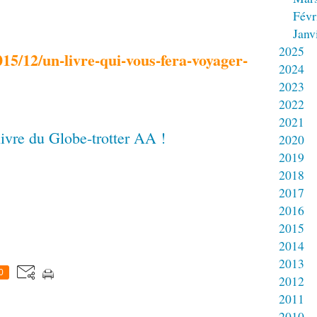
Févr
Janv
2025
15/12/un-livre-qui-vous-fera-voyager-
2024
2023
2022
2021
2020
2019
2018
2017
2016
2015
2014
2013
0
2012
2011
2010